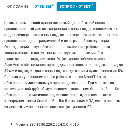
0
0
ОПИСАНИЕ
ОТЗЫВЫ
ВОПРОС - ОТВЕТ
Несамовсасывающий одноступенчатый центробежный насос,
предназначенный для перекачивания сточных вод, технологических
вод и неочищенных сточных вод, не пропущенных через решетку. Насос
предназначен для периодической и непрерывной эксплуатации.
Охлаждающий кожух обеспечивает возможность работы насоса,
установленного в погруженном или «сухом» положении, без
охлаждения электродвигателя. Эффективное рабочее колесо
SuperVortex обеспечивает проход длинных волокон и твердых частиц до
80 мм и подходит для сточных вод с содержанием сухих веществ до 5%.
Система регулирования зазора рабочего колеса SmartTrim позволяет
обеспечивать максимальную производительность. При монтаже на
автоматической трубной муфте система уплотнения Grundfos SmartSeal
обеспечивает герметичное соединение. Насос идет в комплекте с
электродвигателем Grundfos Blueflux® с высоким КПД, изготовленным
из деталей, имеющих класс энергоэффективности IE3.
Модель
SEV.80.80.220.2.52H.C.Q.N.51D