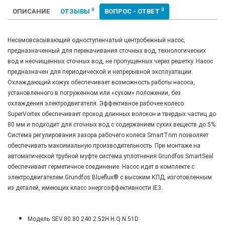
0
0
ОПИСАНИЕ
ОТЗЫВЫ
ВОПРОС - ОТВЕТ
Несамовсасывающий одноступенчатый центробежный насос,
предназначенный для перекачивания сточных вод, технологических
вод и неочищенных сточных вод, не пропущенных через решетку. Насос
предназначен для периодической и непрерывной эксплуатации.
Охлаждающий кожух обеспечивает возможность работы насоса,
установленного в погруженном или «сухом» положении, без
охлаждения электродвигателя. Эффективное рабочее колесо
SuperVortex обеспечивает проход длинных волокон и твердых частиц до
80 мм и подходит для сточных вод с содержанием сухих веществ до 5%.
Система регулирования зазора рабочего колеса SmartTrim позволяет
обеспечивать максимальную производительность. При монтаже на
автоматической трубной муфте система уплотнения Grundfos SmartSeal
обеспечивает герметичное соединение. Насос идет в комплекте с
электродвигателем Grundfos Blueflux® с высоким КПД, изготовленным
из деталей, имеющих класс энергоэффективности IE3.
Модель
SEV.80.80.240.2.52H.H.Q.N.51D