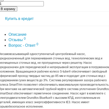
В корзину
Купить в кредит
Описание
0
Отзывы
0
Вопрос - Ответ
Несамовсасывающий одноступенчатый центробежный насос,
предназначенный для перекачивания сточных вод, технологических вод и
неочищенных сточных вод, не пропущенных через решетку. Насос
предназначен для периодической и непрерывной эксплуатации в погруженно
положении. Вращающееся рабочее колесо S-tube® обеспечивает свободный
сферический проход твердых частиц до 85 мм и подходит для сточных вод с
содержанием сухих веществ до 3%. Система регулирования зазора рабочего
колеса SmartTrim позволяет обеспечивать максимальную производительность
При монтаже на автоматической трубной муфте система уплотнения Grundfos
SmartSeal обеспечивает герметичное соединение. Насос идет в комплекте с
электродвигателем Grundfos Blueflux® с высоким КПД, изготовленным из
деталей, имеющих класс энергоэффективности IE3. Насос имеет
взрывобезопасное исполнение.