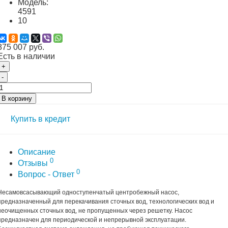
Модель:
4591
10
875 007 руб.
Есть в наличии
+
-
В корзину
Купить в кредит
Описание
0
Отзывы
0
Вопрос - Ответ
Несамовсасывающий одноступенчатый центробежный насос,
предназначенный для перекачивания сточных вод, технологических вод и
неочищенных сточных вод, не пропущенных через решетку. Насос
предназначен для периодической и непрерывной эксплуатации.