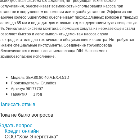
Безжидкостная система охлаждения, не требующая технического
обслуживания, обеспечивает возможность использования насоса при
установке в погруженном положении или «сухой» установке. Эффективное
рабочее колесо SuperVortex обеспечивает проход длинных волокон и твердых
частиц до 65 мм и подходит для сточных вод с содержанием сухих веществ до
5%. Уникальная система монтажа с помощью хомута из нержавеющей стали
позволяет быстро и легко выполнять демонтаж насоса с узла
электродвигателя для технического обслуживания и осмотра. Не требуются
никакие специальные инструменты. Соединение трубопровода
обеспечивается с использованием фланца DIN. Насос имеет
взрывобезопасное исполнение.
Модель
SEV.80.80.40.A.EX.4.51D
Производитель
Grundfos
Артикул
96177707
Гарантия
1 год
Написать отзыв
Пока не было вопросов.
Задать вопрос
Кредит онлайн
ООО "Хом Энергетика"