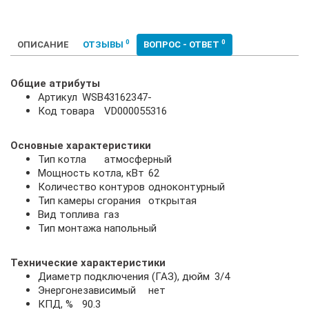
0
0
ОПИСАНИЕ
ОТЗЫВЫ
ВОПРОС - ОТВЕТ
Общие атрибуты
Артикул
WSB43162347-
Код товара
VD000055316
Основные характеристики
Тип котла
атмосферный
Мощность котла, кВт
62
Количество контуров
одноконтурный
Тип камеры сгорания
открытая
Вид топлива
газ
Тип монтажа
напольный
Технические характеристики
Диаметр подключения (ГАЗ), дюйм
3/4
Энергонезависимый
нет
КПД, %
90.3