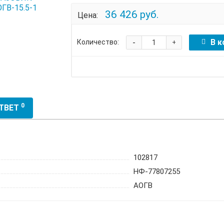
36 426 руб.
Цена:
-
В к
Количество:
+
0
ОТВЕТ
102817
НФ-77807255
АОГВ