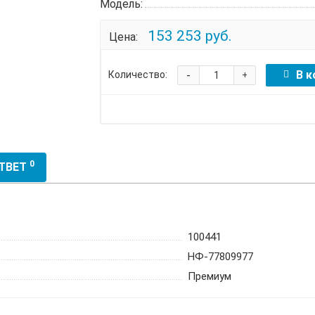
Модель:
153 253 руб.
Цена:
-
В к
Количество:
+
0
ОТВЕТ
100441
НФ-77809977
Премиум