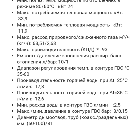
Мин. полез. тепл. мощность по отоплению: в
режиме 80/60°С кВт 24
Макс. потребляемая тепловая мощность кВт:
33,9
Мин. потребляемая тепловая мощность кВт:
11,9
Макс. расход природного/сжиженного газа м³/ч
(кг/ч): 63,51/2,63
Макс. производительность (КПД) %: 93
Емкость/давление заполнения расшир. бака
отопления л/бар: 10/1
Диапазон регулирования темп. в контуре ГВС °С:
35-60
Производительность горячей воды при Δt=25°С
л/мин: 17,8
Производительность горячей воды при Δt=35°С
л/мин: 12,6
Мин. расход воды в контуре ГВС л/мин :2,5
Макс./мин. давление в контуре ГВС бар: 8/0,15
Диаметр дымоотвод. труб (коакс./раздельных)
мм: (60-100)/81