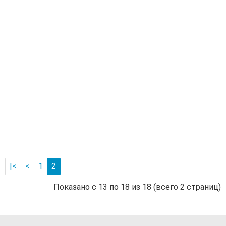
KBZ22.2
Производитель:
LEO
Цену уточняйте
В корзину
Насос
шламовый
"LEO"
KBZ21.5
Производитель:
LEO
Цену уточняйте
В корзину
|<
<
1
2
Показано с 13 по 18 из 18 (всего 2 страниц)