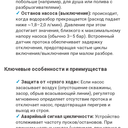
побольше (например, для душа или полива с
разбрызгивателями).
Останов насоса (выключение):
происходит,
когда водоразбор прекращается (расход падает
ниже ~1,8–2,0 л/мин). Давление при этом
достигает значения, близкого к максимальному
напору насоса (обычно 3–5 бар). Встроенный
датчик протока обеспечивает задержку
отключения, предотвращая частые циклы
включения/выключения при малом разборе.
Ключевые особенности и преимущества
Защита от «сухого хода»:
Если насос
засасывает воздух (опустошение скважины,
засор, обрыв всасывающей линии), регулятор
мгновенно определяет отсутствие протока и
отключает насос, предотвращая перегрев и
выход из строя.
Аварийный сигнал цикличности:
Устройство
отслеживает частоту пусков/остановов. При
слишком частых циклах (например, при утечке в