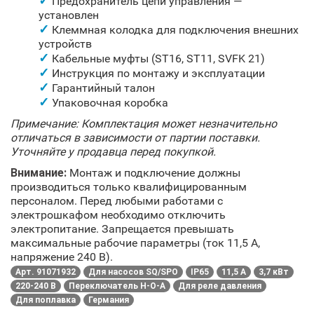
Предохранитель цепи управления —
установлен
Клеммная колодка для подключения внешних
устройств
Кабельные муфты (ST16, ST11, SVFK 21)
Инструкция по монтажу и эксплуатации
Гарантийный талон
Упаковочная коробка
Примечание: Комплектация может незначительно
отличаться в зависимости от партии поставки.
Уточняйте у продавца перед покупкой.
Внимание:
Монтаж и подключение должны
производиться только квалифицированным
персоналом. Перед любыми работами с
электрошкафом необходимо отключить
электропитание. Запрещается превышать
максимальные рабочие параметры (ток 11,5 А,
напряжение 240 В).
Арт. 91071932
Для насосов SQ/SPO
IP65
11,5 А
3,7 кВт
220-240 В
Переключатель H-O-A
Для реле давления
Для поплавка
Германия