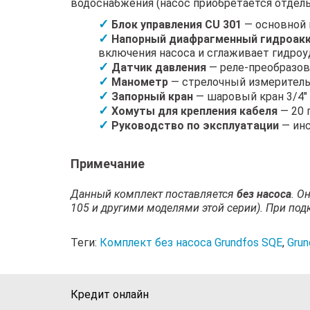
водоснабжения (насос приобретается отдель
Блок управления CU 301
— основной 
Напорный диафрагменный гидроакк
включения насоса и сглаживает гидроу
Датчик давления
— реле-преобразова
Манометр
— стрелочный измеритель 
Запорный кран
— шаровый кран 3/4"
Хомуты для крепления кабеля
— 20 
Руководство по эксплуатации
— инс
Примечание
Данный комплект поставляется
без насоса
. О
105 и другими моделями этой серии). При под
Теги:
Комплект без насоса Grundfos SQE
,
Grun
Кредит онлайн