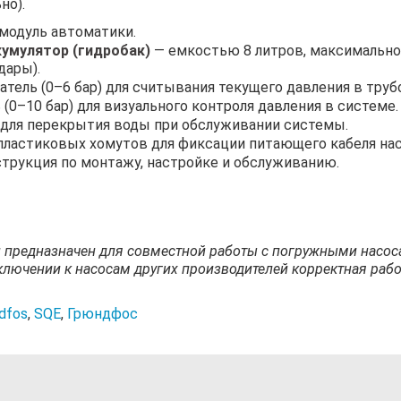
но).
модуль автоматики.
умулятор (гидробак)
— емкостью 8 литров, максимально
дары).
тель (0–6 бар) для считывания текущего давления в труб
(0–10 бар) для визуального контроля давления в системе.
 для перекрытия воды при обслуживании системы.
пластиковых хомутов для фиксации питающего кабеля нас
трукция по монтажу, настройке и обслуживанию.
н предназначен для совместной работы с погружными насоса
ключении к насосам других производителей корректная работ
dfos
,
SQE
,
Грюндфос