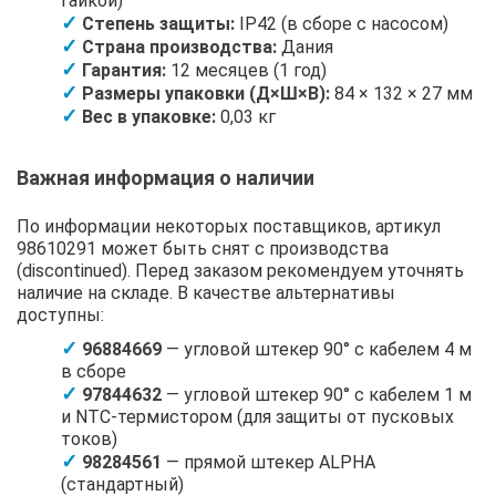
гайкой)
Степень защиты:
IP42 (в сборе с насосом)
Страна производства:
Дания
Гарантия:
12 месяцев (1 год)
Размеры упаковки (Д×Ш×В):
84 × 132 × 27 мм
Вес в упаковке:
0,03 кг
Важная информация о наличии
По информации некоторых поставщиков, артикул
98610291 может быть снят с производства
(discontinued). Перед заказом рекомендуем уточнять
наличие на складе. В качестве альтернативы
доступны:
96884669
— угловой штекер 90° с кабелем 4 м
в сборе
97844632
— угловой штекер 90° с кабелем 1 м
и NTC-термистором (для защиты от пусковых
токов)
98284561
— прямой штекер ALPHA
(стандартный)