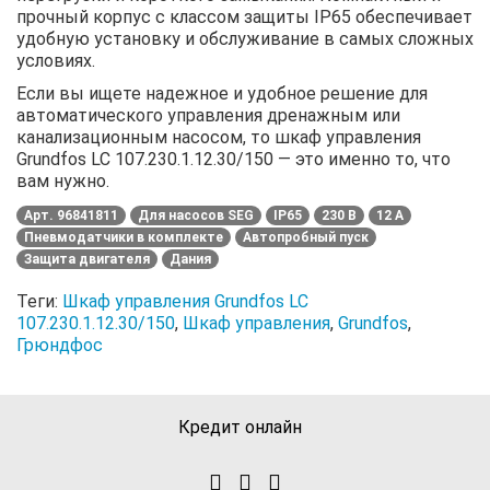
прочный корпус с классом защиты IP65 обеспечивает
удобную установку и обслуживание в самых сложных
условиях.
Если вы ищете надежное и удобное решение для
автоматического управления дренажным или
канализационным насосом, то шкаф управления
Grundfos LC 107.230.1.12.30/150 — это именно то, что
вам нужно.
Арт. 96841811
Для насосов SEG
IP65
230 В
12 А
Пневмодатчики в комплекте
Автопробный пуск
Защита двигателя
Дания
Теги:
Шкаф управления Grundfos LC
107.230.1.12.30/150
,
Шкаф управления
,
Grundfos
,
Грюндфос
Кредит онлайн