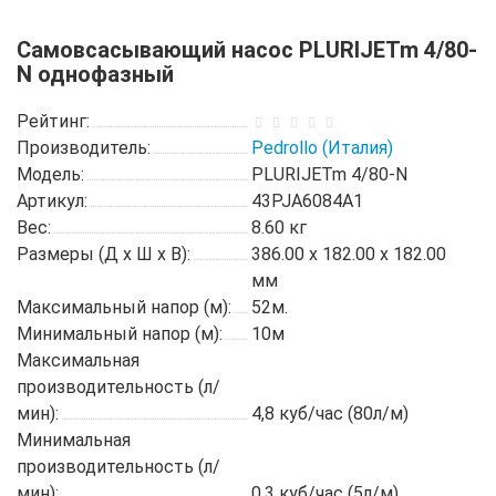
Самовсасывающий насос PLURIJETm 4/80-
N однофазный
Рейтинг:
Производитель:
Pedrollo (Италия)
Модель:
PLURIJETm 4/80-N
Артикул:
43PJA6084A1
Вес:
8.60
кг
Размеры (Д x Ш x В):
386.00 x 182.00 x 182.00
мм
Максимальный напор (м):
52м.
Минимальный напор (м):
10м
Максимальная
производительность (л/
мин):
4,8 куб/час (80л/м)
Минимальная
производительность (л/
мин):
0,3 куб/час (5л/м)