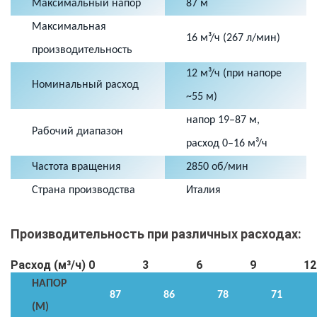
Максимальный напор
87 м
Максимальная
16 м³/ч (267 л/мин)
производительность
12 м³/ч (при напоре
Номинальный расход
~55 м)
напор 19–87 м,
Рабочий диапазон
расход 0–16 м³/ч
Частота вращения
2850 об/мин
Страна производства
Италия
Производительность при различных расходах:
Расход (м³/ч)
0
3
6
9
12
НАПОР
87
86
78
71
(М)