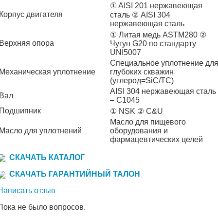
① AISI 201 нержавеющая
Корпус двигателя
сталь ② AISI 304
нержавеющая сталь
① Литая медь ASTM280 ②
Верхняя опора
Чугун G20 по стандарту
UNI5007
Специальное уплотнение дл
Механическая уплотнение
глубоких скважин
(углерод=SiC/TC)
AISI 304 нержавеющая сталь
Вал
– C1045
Подшипник
① NSK ② C&U
Масло для пищевого
Масло для уплотнений
оборудования и
фармацевтических целей
СКАЧАТЬ КАТАЛОГ
СКАЧАТЬ ГАРАНТИЙНЫЙ ТАЛОН
Написать отзыв
Пока не было вопросов.