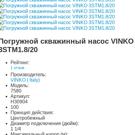
Погружной скважинный насос VINKO
3STM1.8/20
Рейтинг:
1 отзыв
Производитель:
VINKO ( Italy)
Модель:
7580
Артикул:
H30904
100
Принцип действия:
Центробежный
Диаметр подключения (дюйм):
1 1/4
Максимальный напор (м):