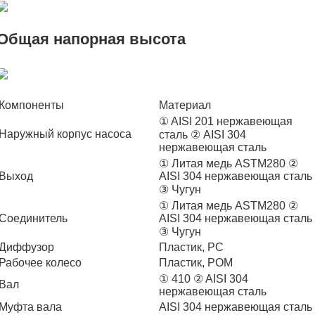
Общая напорная высота
Компоненты
Материал
① AISI 201 нержавеющая
Наружный корпус насоса
сталь ② AISI 304
нержавеющая сталь
① Литая медь ASTM280 ②
Выход
AISI 304 нержавеющая сталь
③ Чугун
① Литая медь ASTM280 ②
Соединитель
AISI 304 нержавеющая сталь
③ Чугун
Диффузор
Пластик, PC
Рабочее колесо
Пластик, POM
① 410 ② AISI 304
Вал
нержавеющая сталь
Муфта вала
AISI 304 нержавеющая сталь