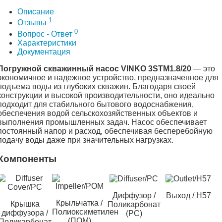
Описание
1
Отзывы
0
Вопрос - Ответ
Характеристики
Документация
Погружной скважинный насос VINKO 3STM1.8/20
— это
экономичное и надежное устройство, предназначенное для
подъема воды из глубоких скважин. Благодаря своей
конструкции и высокой производительности, оно идеально
подходит для стабильного бытового водоснабжения,
обеспечения водой сельскохозяйственных объектов и
выполнения промышленных задач. Насос обеспечивает
постоянный напор и расход, обеспечивая бесперебойную
подачу воды даже при значительных нагрузках.
Компоненты
Диффузор /
Выход / H57
Крыльчатка /
Крышка
Поликарбонат
Полиоксиметилен
диффузора /
(PC)
(ПОМ)
Поликарбонат