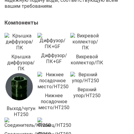
надежную подачу воды, соответствующую всем
вашим требованиям.
Компоненты
Диффузор/
Крышка
Вихревой
ПК+GF
диффузора/
коллектор/ПК
ПК
Верхний
Нижнее
упор/HT250
посадочное
место/HT250
Выход/чугун
HT250