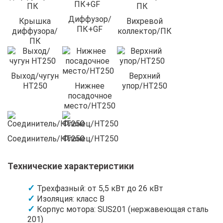
Диффузор/
Крышка
Вихревой
ПК+GF
диффузора/
коллектор/ПК
ПК
Выход/чугун
Верхний
HT250
Нижнее
упор/HT250
посадочное
место/HT250
Соединитель/HT250
Фланец/HT250
Технические характеристики
Трехфазный: от 5,5 кВт до 26 кВт
Изоляция: класс B
Корпус мотора: SUS201 (нержавеющая сталь
201)