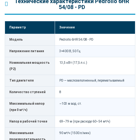
Технические характеристики Pedrollo 6HR
54/08 - PD
Параметр
Значение
Модель
Pedrollo 6HR 54/08 - PD
Напряжение питания
3×400 В, 50 Гц
Номинальная мощность
13,5 кВт (17,5 л.с.)
(P2)
Тип двигателя
PD — маслозаполненный, перематываемый
Количество ступеней
8
Максимальный напор
~103 м вод. ст.
(при 0 м³/ч)
Напор в рабочей точке
69–79 м (при расходе 60–54 м³/ч)
Максимальная
90 м³/ч (1500 л/мин)
производительность