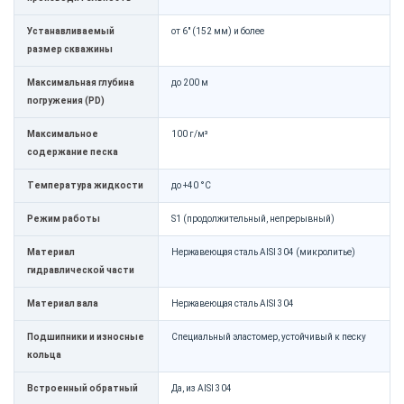
Устанавливаемый
от 6" (152 мм) и более
размер скважины
Максимальная глубина
до 200 м
погружения (PD)
Максимальное
100 г/м³
содержание песка
Температура жидкости
до +40 °C
Режим работы
S1 (продолжительный, непрерывный)
Материал
Нержавеющая сталь AISI 304 (микролитье)
гидравлической части
Материал вала
Нержавеющая сталь AISI 304
Подшипники и износные
Специальный эластомер, устойчивый к песку
кольца
Встроенный обратный
Да, из AISI 304