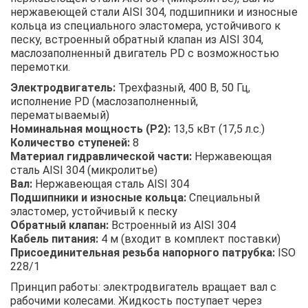
нержавеющей стали AISI 304, подшипники и износные
кольца из специального эластомера, устойчивого к
песку, встроенный обратный клапан из AISI 304,
маслозаполненный двигатель PD с возможностью
перемотки.
Электродвигатель:
Трехфазный, 400 В, 50 Гц,
исполнение PD (маслозаполненный,
перематываемый)
Номинальная мощность (P2):
13,5 кВт (17,5 л.с.)
Количество ступеней:
8
Материал гидравлической части:
Нержавеющая
сталь AISI 304 (микролитье)
Вал:
Нержавеющая сталь AISI 304
Подшипники и износные кольца:
Специальный
эластомер, устойчивый к песку
Обратный клапан:
Встроенный из AISI 304
Кабель питания:
4 м (входит в комплект поставки)
Присоединительная резьба напорного патрубка:
ISO
228/1
Принцип работы: электродвигатель вращает вал с
рабочими колесами. Жидкость поступает через