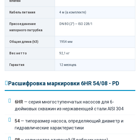
клапан
Кабель питания
4 м (в комплекте)
Присоединение
DN 80 (2") — ISO 228/1
напорного патрубка
Общая длина (h3)
1954 мм
Вес нетто
92,1 кг
Гарантия
12 месяцев
Расшифровка маркировки 6HR 54/08 - PD
6HR
— серия многоступенчатых насосов для 6-
дюймовых скважин из нержавеющей стали AISI 304
54
— типоразмер насоса, определяющий диаметр и
гидравлические характеристики
08
— количество ступеней (8 рабочих колес),