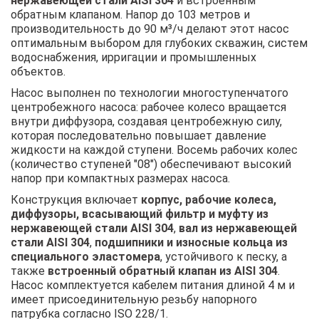
нержавеющей стали AISI 304
и встроенным
обратным клапаном. Напор до 103 метров и
производительность до 90 м³/ч делают этот насос
оптимальным выбором для глубоких скважин, систем
водоснабжения, ирригации и промышленных
объектов.
Насос выполнен по технологии многоступенчатого
центробежного насоса: рабочее колесо вращается
внутри диффузора, создавая центробежную силу,
которая последовательно повышает давление
жидкости на каждой ступени. Восемь рабочих колес
(количество ступеней "08") обеспечивают высокий
напор при компактных размерах насоса.
Конструкция включает
корпус, рабочие колеса,
диффузоры, всасывающий фильтр и муфту из
нержавеющей стали AISI 304
,
вал из нержавеющей
стали AISI 304
,
подшипники и износные кольца из
специального эластомера
, устойчивого к песку, а
также
встроенный обратный клапан из AISI 304
.
Насос комплектуется кабелем питания длиной 4 м и
имеет присоединительную резьбу напорного
патрубка согласно ISO 228/1.