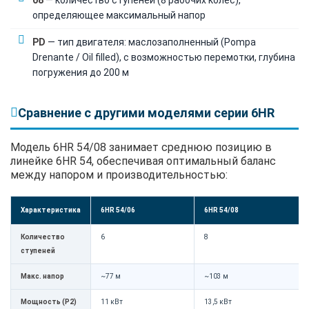
определяющее максимальный напор
PD
— тип двигателя: маслозаполненный (Pompa
Drenante / Oil filled), с возможностью перемотки, глубина
погружения до 200 м
Сравнение с другими моделями серии 6HR
Модель 6HR 54/08 занимает среднюю позицию в
линейке 6HR 54, обеспечивая оптимальный баланс
между напором и производительностью:
Характеристика
6HR 54/06
6HR 54/08
Количество
6
8
ступеней
Макс. напор
~77 м
~103 м
Мощность (P2)
11 кВт
13,5 кВт