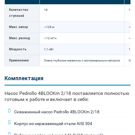
Количество
18
13
ступеней
Макс. напор
~128 м
~10
Макс. расход
~12 м³/ч
~6 м
Мощность
1,1 кВт
1,1 
Применение
Очень глубокие скважины с экстремальным напором
Оче
Комплектация
Насос Pedrollo 4BLOCKm 2/18 поставляется полностью
готовым к работе и включает в себя:
Скважинный насос Pedrollo 4BLOCKm 2/18
Корпус из нержавеющей стали AISI 304