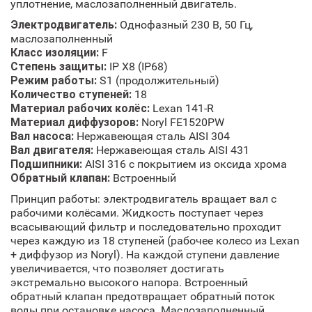
уплотнение, маслозаполненный двигатель.
Электродвигатель:
Однофазный 230 В, 50 Гц,
маслозаполненный
Класс изоляции:
F
Степень защиты:
IP X8 (IP68)
Режим работы:
S1 (продолжительный)
Количество ступеней:
18
Материал рабочих колёс:
Lexan 141-R
Материал диффузоров:
Noryl FE1520PW
Вал насоса:
Нержавеющая сталь AISI 304
Вал двигателя:
Нержавеющая сталь AISI 431
Подшипники:
AISI 316 с покрытием из оксида хрома
Обратный клапан:
Встроенный
Принцип работы: электродвигатель вращает вал с
рабочими колёсами. Жидкость поступает через
всасывающий фильтр и последовательно проходит
через каждую из 18 ступеней (рабочее колесо из Lexan
+ диффузор из Noryl). На каждой ступени давление
увеличивается, что позволяет достигать
экстремально высокого напора. Встроенный
обратный клапан предотвращает обратный поток
воды при остановке насоса. Маслозаполненный