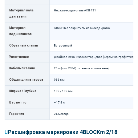
Материал вала
Нержавеющая сталь AISI 431
двигателя
Материал
AISI 316 с покрытием из оксида хрома
подшипников
Обратный клапан
Встроенный
Уплотнение
Двойное механическое торцевое (керамика/графит/карб
Кабель питания
20 м (тип PBS-P, питьевое исполнение)
Общая длина насоса
986 мм
Ширина / Глубина
102 / 102 мм
Вес нетто
~17,8 кг
Гарантия
24 месяца
Расшифровка маркировки 4BLOCKm 2/18