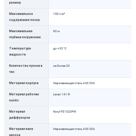
размер
Максимальное
150 г/м³
содержание песка
Максимальная
60 м
глубина погружения
Температура
до +35 °C
жидкости
Количество пусков в
не более 20
час
Материал корпуса
Нержавеющая сталь AISI 304
Материал рабочих
Lexan 141-R
колёс
Материал
Noryl FE1520PW
диффузоров
Материал вала
Нержавеющая сталь AISI 304
насоса