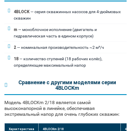
4BLOCK
— серия скважинных насосов для 4-дюймовых
скважин
m
— моноблочное исполнение (двигатель и
гидравлическая часть в едином корпусе)
2
— номинальная производительность ~2 м³/ч
18
— количество ступеней (18 рабочих колёс),
определяющее максимальный напор
Сравнение с другими моделями серии
4BLOCKm
Модель 4BLOCKm 2/18 является самой
высоконапорной в линейке, обеспечивая
экстремальный напор для очень глубоких скважин:
Характеристика
4BLOCKm 2/18
4BL