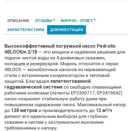
0
0
ОПИСАНИЕ
ОТЗЫВЫ
ВОПРОС - ОТВЕТ
ХАРАКТЕРИСТИКИ
ДОКУМЕНТАЦИЯ
Высокоэффективный погружной насос Pedrollo
4BLOCKm 2/18
— это мощное и надёжное решение для
подачи чистой воды из 4-дюймовых скважин,
колодцев и резервуаров. Модель относится к серии
4BLOCK — моноблочных насосов из нержавеющей
стали с встроенным конденсатором и тепловой
защитой. Благодаря
запатентованной
гидравлической системе
со свободно плавающими
рабочими колёсами (патенты EP2300717, EP2419642)
насос сохраняет стабильную работу даже при
повышенном содержании песка. Максимальный напор
до
128 метров
и производительность до
12 м³/ч
делают его идеальным выбором для глубоких
скважин и систем с экстремально высокими
требованиями к напору.