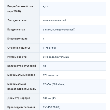
Потребляемый ток
8,0 А
(при 230 В)
Тип двигателя
Маслозаполненный
Конденсатор
35 мкФ, 500 В (встроенный)
Класс изоляции
F
Степень защиты
IP X8 (IP68)
Режим работы
S1 (продолжительный)
Количество ступеней
18
Максимальный напор
128 м вод. ст.
Максимальная
12 м³/ч (200 л/мин)
производительность
Диаметр корпуса
102 мм (4")
Присоединительный
1¼" (ISO 228/1)