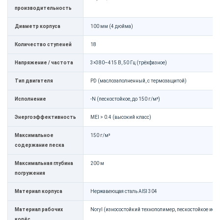
производительность
Диаметр корпуса
100 мм (4 дюйма)
Количество ступеней
18
Напряжение / частота
3×380–415 В, 50 Гц (трёхфазное)
Тип двигателя
PD (маслозаполненный, с термозащитой)
Исполнение
-N (пескостойкое, до 150 г/м³)
Энергоэффективность
MEI > 0.4 (высокий класс)
Максимальное
150 г/м³
содержание песка
Максимальная глубина
200 м
погружения
Материал корпуса
Нержавеющая сталь AISI 304
Материал рабочих
Noryl (износостойкий технополимер, пескостойкое исп
колёс