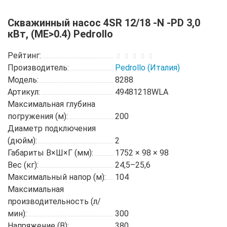
Скважинный насос 4SR 12/18 -N -PD 3,0
кВт, (ME>0.4) Pedrollo
Рейтинг:
Производитель:
Pedrollo (Италия)
Модель:
8288
Артикул:
49481218WLA
Максимальная глубина
погружения (м):
200
Диаметр подключения
(дюйм):
2
Габариты В×Ш×Г (мм):
1752 × 98 × 98
Вес (кг):
24,5–25,6
Максимальный напор (м):
104
Максимальная
производительность (л/
мин):
300
Напряжение (В):
380