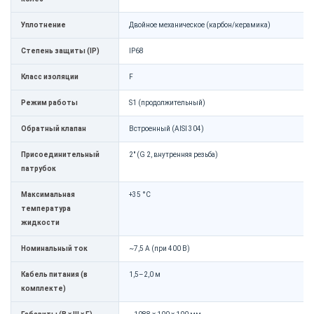
Уплотнение
Двойное механическое (карбон/керамика)
Степень защиты (IP)
IP68
Класс изоляции
F
Режим работы
S1 (продолжительный)
Обратный клапан
Встроенный (AISI 304)
Присоединительный
2" (G 2, внутренняя резьба)
патрубок
Максимальная
+35 °C
температура
жидкости
Номинальный ток
~7,5 А (при 400 В)
Кабель питания (в
1,5–2,0 м
комплекте)