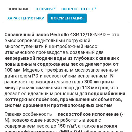
0
0
ОПИСАНИЕ
ОТЗЫВЫ
ВОПРОС - ОТВЕТ
ХАРАКТЕРИСТИКИ
ДОКУМЕНТАЦИЯ
Скважинный насос Pedrollo 4SR 12/18-N-PD
— это
высокопроизводительный погружной
многоступенчатый центробежный насос
итальянского производства, созданный для
непрерывной подачи воды из глубоких скважин с
повышенным содержанием песка диаметром от
100 мм
. Модель с трехфазным маслозаполненным
двигателем
PD
и пескостойким исполнением
-N
развивает производительность до
300 литров в
минуту
и максимальный напор до
118 метров
, что
делает её идеальным решением для
водоснабжения
коттеджных посёлков, промышленных объектов,
систем орошения и противопожарных систем
.
Главная особенность —
пескостойкое исполнение (-
N)
, позволяющее насосу работать в воде с
содержанием песка до
150 г/м³
, а также
высокая
энергоэффективность (MEI > 0.4)
, обеспечивающая