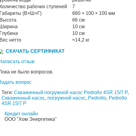
Количество рабочих ступеней
7
Габариты (В×Ш×Г)
660 × 100 × 100 мм
Высота
66 см
Ширина
10 см
Глубина
10 см
Вес нетто
≈14,2 кг
СКАЧАТЬ СЕРТИФИКАТ
Написать отзыв
Пока не было вопросов.
Задать вопрос
Теги:
Скважинный погружной насос Pedrollo 4SR 15/7 P
,
Скважинный насос
,
погружной насос
,
Pedrollo
,
Pedrollo
4SR 15/7 P
Кредит онлайн
ООО "Хом Энергетика"