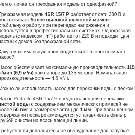
Чем отличается трехфазная модель от однофазной?
Трехфазная модель
4SR 15/7 P
работает от сети 380 В и
обеспечивает
более высокий пусковой момент
,
стабильную работу при перепадах напряжения и
используется в профессиональных системах. Однофазная
модель (с индексом "m") работает от 220 В и подходит для
частных домов без трехфазной сети.
Какую максимальную производительность обеспечивает
насос?
Насос обеспечивает максимальную производительность
115
л/мин (6,9 м³/ч)
при напоре до 135 метров. Номинальная
производительность — 4,5 м³/ч.
Можно ли использовать насос для перекачки воды с песком
Насос Pedrollo 4SR 15/7 P предназначен для перекачки
чистой воды
с содержанием механических примесей не
более
50 г/м³
и размером частиц до
1 мм
. При повышенном
содержании песка рекомендуется устанавливать фильтр
грубой очистки на всасывающей линии.
Требуется ли дополнительное оборудование для запуска?