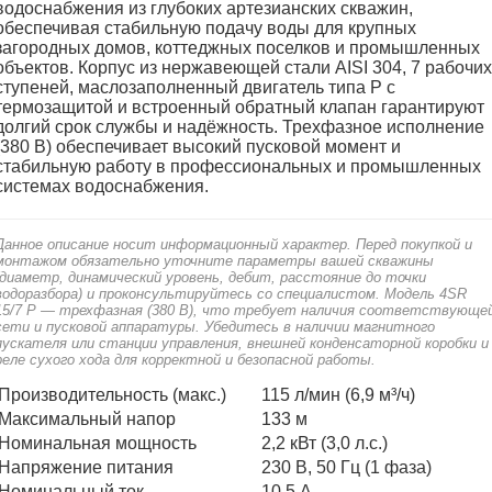
водоснабжения из глубоких артезианских скважин,
обеспечивая стабильную подачу воды для крупных
загородных домов, коттеджных поселков и промышленных
объектов. Корпус из нержавеющей стали AISI 304, 7 рабочих
ступеней, маслозаполненный двигатель типа P с
термозащитой и встроенный обратный клапан гарантируют
долгий срок службы и надёжность. Трехфазное исполнение
(380 В) обеспечивает высокий пусковой момент и
стабильную работу в профессиональных и промышленных
системах водоснабжения.
Данное описание носит информационный характер. Перед покупкой и
монтажом обязательно уточните параметры вашей скважины
(диаметр, динамический уровень, дебит, расстояние до точки
водоразбора) и проконсультируйтесь со специалистом. Модель 4SR
15/7 P — трехфазная (380 В), что требует наличия соответствующе
сети и пусковой аппаратуры. Убедитесь в наличии магнитного
пускателя или станции управления, внешней конденсаторной коробки и
реле сухого хода для корректной и безопасной работы.
Производительность (макс.)
115 л/мин (6,9 м³/ч)
Максимальный напор
133 м
Номинальная мощность
2,2 кВт (3,0 л.с.)
Напряжение питания
230 В, 50 Гц (1 фаза)
Номинальный ток
10,5 А