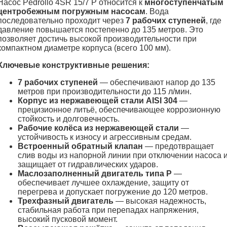
Насос Pedrollo 4SR 15/7 P относится к
многоступенчатым
центробежным погружным насосам
. Вода
последовательно проходит через
7 рабочих ступеней
, где
давление повышается постепенно до 135 метров. Это
позволяет достичь высокой производительности при
компактном диаметре корпуса (всего 100 мм).
Ключевые конструктивные решения:
7 рабочих ступеней
— обеспечивают напор до 135
метров при производительности до 115 л/мин.
Корпус из нержавеющей стали AISI 304
—
прецизионное литьё, обеспечивающее коррозионную
стойкость и долговечность.
Рабочие колёса из нержавеющей стали
—
устойчивость к износу и агрессивным средам.
Встроенный обратный клапан
— предотвращает
слив воды из напорной линии при отключении насоса 
защищает от гидравлических ударов.
Маслозаполненный двигатель типа P
—
обеспечивает лучшее охлаждение, защиту от
перегрева и допускает погружение до 120 метров.
Трехфазный двигатель
— высокая надежность,
стабильная работа при перепадах напряжения,
высокий пусковой момент.