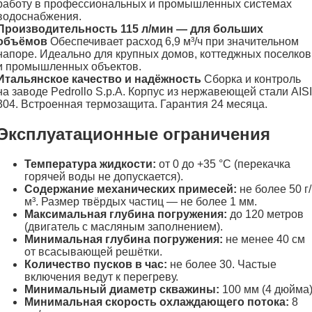
работу в профессиональных и промышленных системах
водоснабжения.
Производительность 115 л/мин — для больших
объёмов
Обеспечивает расход 6,9 м³/ч при значительном
напоре. Идеально для крупных домов, коттеджных поселков
и промышленных объектов.
Итальянское качество и надёжность
Сборка и контроль
на заводе Pedrollo S.p.A. Корпус из нержавеющей стали AISI
304. Встроенная термозащита. Гарантия 24 месяца.
Эксплуатационные ограничения
Температура жидкости:
от 0 до +35 °C (перекачка
горячей воды не допускается).
Содержание механических примесей:
не более 50 г/
м³. Размер твёрдых частиц — не более 1 мм.
Максимальная глубина погружения:
до 120 метров
(двигатель с масляным заполнением).
Минимальная глубина погружения:
не менее 40 см
от всасывающей решётки.
Количество пусков в час:
не более 30. Частые
включения ведут к перегреву.
Минимальный диаметр скважины:
100 мм (4 дюйма)
Минимальная скорость охлаждающего потока:
8