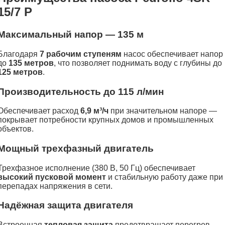
15/7 P
Максимальный напор — 135 м
Благодаря
7 рабочим ступеням
насос обеспечивает напор
до
135 метров
, что позволяет поднимать воду с глубины до
125 метров
.
Производительность до 115 л/мин
Обеспечивает расход
6,9 м³/ч
при значительном напоре —
покрывает потребности крупных домов и промышленных
объектов.
Мощный трехфазный двигатель
Трехфазное исполнение (380 В, 50 Гц) обеспечивает
высокий пусковой момент
и стабильную работу даже при
перепадах напряжения в сети.
Надёжная защита двигателя
Встроенная
тепловая защита
предотвращает перегрев