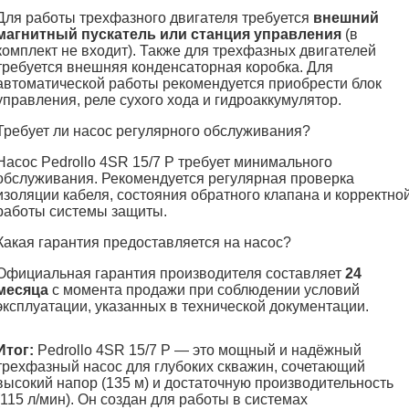
Для работы трехфазного двигателя требуется
внешний
магнитный пускатель или станция управления
(в
комплект не входит). Также для трехфазных двигателей
требуется внешняя конденсаторная коробка. Для
автоматической работы рекомендуется приобрести блок
управления, реле сухого хода и гидроаккумулятор.
Требует ли насос регулярного обслуживания?
Насос Pedrollo 4SR 15/7 P требует минимального
обслуживания. Рекомендуется регулярная проверка
изоляции кабеля, состояния обратного клапана и корректно
работы системы защиты.
Какая гарантия предоставляется на насос?
Официальная гарантия производителя составляет
24
месяца
с момента продажи при соблюдении условий
эксплуатации, указанных в технической документации.
Итог:
Pedrollo 4SR 15/7 P — это мощный и надёжный
трехфазный насос для глубоких скважин, сочетающий
высокий напор (135 м) и достаточную производительность
(115 л/мин). Он создан для работы в системах