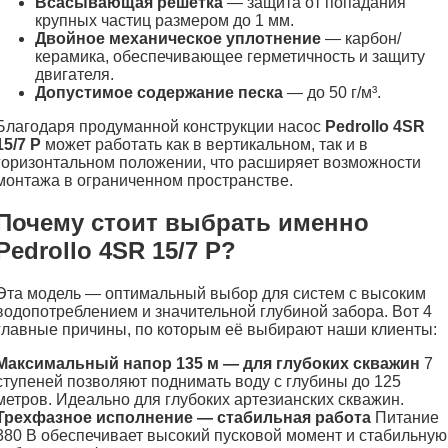
Всасывающая решётка
— защита от попадания
крупных частиц размером до 1 мм.
Двойное механическое уплотнение
— карбон/
керамика, обеспечивающее герметичность и защиту
двигателя.
Допустимое содержание песка
— до 50 г/м³.
Благодаря продуманной конструкции насос
Pedrollo 4SR
15/7 P
может работать как в вертикальном, так и в
горизонтальном положении, что расширяет возможности
монтажа в ограниченном пространстве.
Почему стоит выбрать именно
Pedrollo 4SR 15/7 P?
Эта модель — оптимальный выбор для систем с высоким
водопотреблением и значительной глубиной забора. Вот 4
главные причины, по которым её выбирают наши клиенты:
Максимальный напор 135 м — для глубоких скважин
7
ступеней позволяют поднимать воду с глубины до 125
метров. Идеально для глубоких артезианских скважин.
Трехфазное исполнение — стабильная работа
Питание
380 В обеспечивает высокий пусковой момент и стабильную