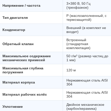
3×380 В, 50 Гц
Напряжение / частота
(трехфазное)
P (маслозаполненный, с
Тип двигателя
термозащитой)
Внешний (в комплект не
Конденсатор
входит)
Встроенный
Обратный клапан
(стандартная
комплектация)
Максимальное содержание
50 г/м³ (размер частиц до
механических примесей
1 мм)
Максимальная глубина
120 м
погружения
Нержавеющая сталь AISI
Материал корпуса
304
Нержавеющая сталь AISI
Материал рабочих колёс
304
Двойное механическое
Уплотнение
(карбон/керамика)