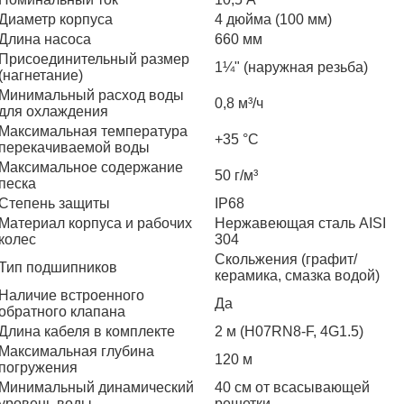
Диаметр корпуса
4 дюйма (100 мм)
Длина насоса
660 мм
Присоединительный размер
1¼" (наружная резьба)
(нагнетание)
Минимальный расход воды
0,8 м³/ч
для охлаждения
Максимальная температура
+35 °C
перекачиваемой воды
Максимальное содержание
50 г/м³
песка
Степень защиты
IP68
Материал корпуса и рабочих
Нержавеющая сталь AISI
колес
304
Скольжения (графит/
Тип подшипников
керамика, смазка водой)
Наличие встроенного
Да
обратного клапана
Длина кабеля в комплекте
2 м (H07RN8-F, 4G1.5)
Максимальная глубина
120 м
погружения
Минимальный динамический
40 см от всасывающей
уровень воды
решетки