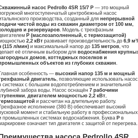
Скважинный насос Pedrollo 4SR 15/7 P
— это мощный
погружной многоступенчатый центробежный насос
итальянского производства, созданный для
непрерывной
подачи чистой воды из скважин диаметром от 100 мм,
колодцев и резервуаров
. Модель с трехфазным
двигателем
P (маслозаполненный, с термозащитой)
мощностью
2,2 кВт
развивает производительность до
6,9 м³/
ч (115 л/мин)
и максимальный напор до
135 метров
, что
делает её отличным выбором для
водоснабжения крупны
загородных домов, коттеджных поселков и
промышленных объектов из глубоких скважин
.
Главная особенность —
высокий напор 135 м и мощный
трехфазный двигатель
, позволяющие использовать насос
в системах с большим водопотреблением и значительной
глубиной забора воды. Насос оснащён
7 рабочими
ступенями
,
двигателем мощностью 2,2 кВт
,
термозащитой
и рассчитан на длительную работу.
Трехфазное исполнение (380 В) обеспечивает высокий
пусковой момент и стабильную работу в профессиональных
и промышленных системах водоснабжения. Буква
P
в
маркировке означает тип двигателя с защитой от перегрева.
Преимущества насоса Pedrollo 4SR