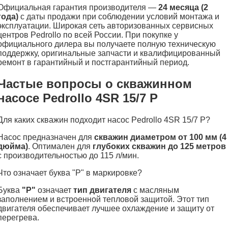
Официальная гарантия производителя —
24 месяца (2
года)
с даты продажи при соблюдении условий монтажа и
эксплуатации. Широкая сеть авторизованных сервисных
центров Pedrollo по всей России. При покупке у
официального дилера вы получаете полную техническую
поддержку, оригинальные запчасти и квалифицированный
ремонт в гарантийный и постгарантийный период.
Частые вопросы о скважинном
насосе Pedrollo 4SR 15/7 P
Для каких скважин подходит насос Pedrollo 4SR 15/7 P?
Насос предназначен для
скважин диаметром от 100 мм (4
дюйма)
. Оптимален для
глубоких скважин до 125 метров
с производительностью до 115 л/мин.
Что означает буква "P" в маркировке?
Буква
"P"
означает
тип двигателя
с масляным
заполнением и встроенной тепловой защитой. Этот тип
двигателя обеспечивает лучшее охлаждение и защиту от
перегрева.