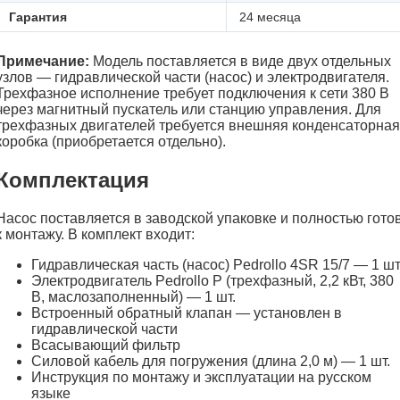
Гарантия
24 месяца
Примечание:
Модель поставляется в виде двух отдельных
узлов — гидравлической части (насос) и электродвигателя.
Трехфазное исполнение требует подключения к сети 380 В
через магнитный пускатель или станцию управления. Для
трехфазных двигателей требуется внешняя конденсаторная
коробка (приобретается отдельно).
Комплектация
Насос поставляется в заводской упаковке и полностью гото
к монтажу. В комплект входит:
Гидравлическая часть (насос) Pedrollo 4SR 15/7 — 1 шт
Электродвигатель Pedrollo P (трехфазный, 2,2 кВт, 380
В, маслозаполненный) — 1 шт.
Встроенный обратный клапан — установлен в
гидравлической части
Всасывающий фильтр
Силовой кабель для погружения (длина 2,0 м) — 1 шт.
Инструкция по монтажу и эксплуатации на русском
языке