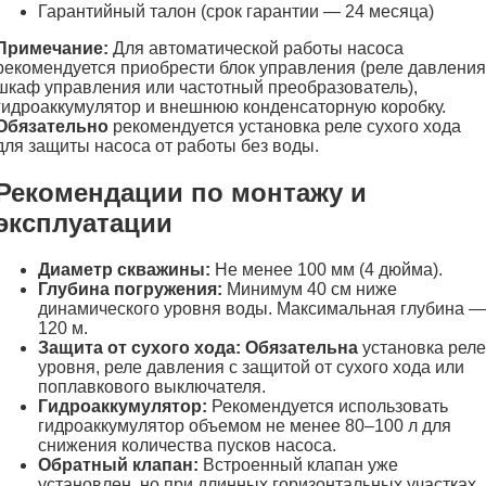
Гарантийный талон (срок гарантии — 24 месяца)
Примечание:
Для автоматической работы насоса
рекомендуется приобрести блок управления (реле давления
шкаф управления или частотный преобразователь),
гидроаккумулятор и внешнюю конденсаторную коробку.
Обязательно
рекомендуется установка реле сухого хода
для защиты насоса от работы без воды.
Рекомендации по монтажу и
эксплуатации
Диаметр скважины:
Не менее 100 мм (4 дюйма).
Глубина погружения:
Минимум 40 см ниже
динамического уровня воды. Максимальная глубина —
120 м.
Защита от сухого хода:
Обязательна
установка реле
уровня, реле давления с защитой от сухого хода или
поплавкового выключателя.
Гидроаккумулятор:
Рекомендуется использовать
гидроаккумулятор объемом не менее 80–100 л для
снижения количества пусков насоса.
Обратный клапан:
Встроенный клапан уже
установлен, но при длинных горизонтальных участках