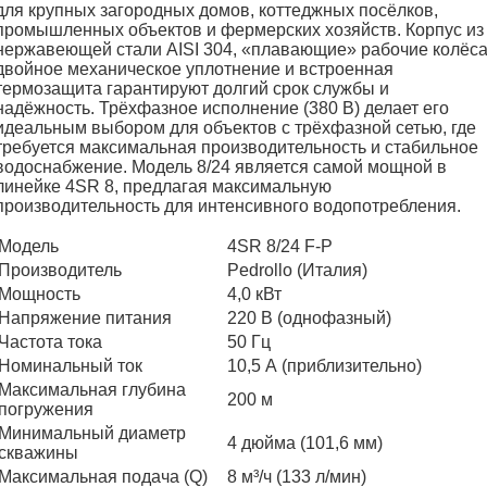
для крупных загородных домов, коттеджных посёлков,
промышленных объектов и фермерских хозяйств. Корпус из
нержавеющей стали AISI 304, «плавающие» рабочие колёса
двойное механическое уплотнение и встроенная
термозащита гарантируют долгий срок службы и
надёжность. Трёхфазное исполнение (380 В) делает его
идеальным выбором для объектов с трёхфазной сетью, где
требуется максимальная производительность и стабильное
водоснабжение. Модель 8/24 является самой мощной в
линейке 4SR 8, предлагая максимальную
производительность для интенсивного водопотребления.
Модель
4SR 8/24 F-P
Производитель
Pedrollo (Италия)
Мощность
4,0 кВт
Напряжение питания
220 В (однофазный)
Частота тока
50 Гц
Номинальный ток
10,5 А (приблизительно)
Максимальная глубина
200 м
погружения
Минимальный диаметр
4 дюйма (101,6 мм)
скважины
Максимальная подача (Q)
8 м³/ч (133 л/мин)