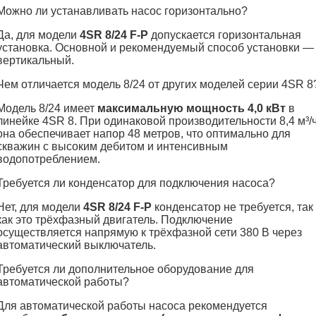
Можно ли устанавливать насос горизонтально?
Да, для модели
4SR 8/24 F-P
допускается горизонтальная
установка. Основной и рекомендуемый способ установки —
вертикальный.
Чем отличается модель 8/24 от других моделей серии 4SR 8
Модель 8/24 имеет
максимальную мощность 4,0 кВт
в
линейке 4SR 8. При одинаковой производительности 8,4 м³/
она обеспечивает напор 48 метров, что оптимально для
скважин с высоким дебитом и интенсивным
водопотреблением.
Требуется ли конденсатор для подключения насоса?
Нет, для модели
4SR 8/24 F-P
конденсатор не требуется, так
как это трёхфазный двигатель. Подключение
осуществляется напрямую к трёхфазной сети 380 В через
автоматический выключатель.
Требуется ли дополнительное оборудование для
автоматической работы?
Для автоматической работы насоса рекомендуется