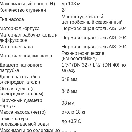
Максимальный напор (H)
до 133 м
Количество ступеней
24
Многоступенчатый
Тип насоса
центробежный скважинный
Материал корпуса
Нержавеющая сталь AISI 304
Материал рабочих колес и
Нержавеющая сталь AISI 304
диффузоров
Материал вала
Нержавеющая сталь AISI 304
Резинотехнические
Материал подшипников
(износостойкие)
Диаметр напорного
1 ¼" (DN 32) / 1 ½" (DN 40) по
патрубка
заказу
Длина насоса (без
648 мм
электродвигателя)
Общая длина (с
846 мм
электродвигателем)
Наружный диаметр
98 мм
корпуса
Масса насоса (нетто)
около 18 кг
Температура
до +35°C
перекачиваемой воды
Максимальное содержание