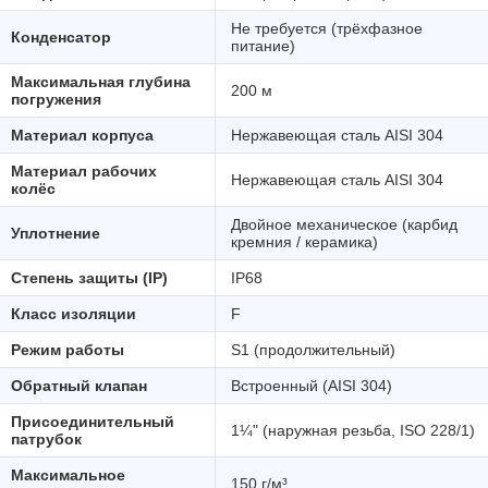
Не требуется (трёхфазное
Конденсатор
питание)
Максимальная глубина
200 м
погружения
Материал корпуса
Нержавеющая сталь AISI 304
Материал рабочих
Нержавеющая сталь AISI 304
колёс
Двойное механическое (карбид
Уплотнение
кремния / керамика)
Степень защиты (IP)
IP68
Класс изоляции
F
Режим работы
S1 (продолжительный)
Обратный клапан
Встроенный (AISI 304)
Присоединительный
1¼" (наружная резьба, ISO 228/1)
патрубок
Максимальное
150 г/м³