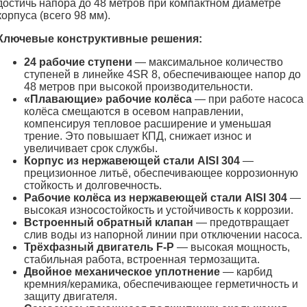
достичь напора до 48 метров при компактном диаметре
корпуса (всего 98 мм).
Ключевые конструктивные решения:
24 рабочие ступени
— максимальное количество
ступеней в линейке 4SR 8, обеспечивающее напор до
48 метров при высокой производительности.
«Плавающие» рабочие колёса
— при работе насоса
колёса смещаются в осевом направлении,
компенсируя тепловое расширение и уменьшая
трение. Это повышает КПД, снижает износ и
увеличивает срок службы.
Корпус из нержавеющей стали AISI 304
—
прецизионное литьё, обеспечивающее коррозионную
стойкость и долговечность.
Рабочие колёса из нержавеющей стали AISI 304
—
высокая износостойкость и устойчивость к коррозии.
Встроенный обратный клапан
— предотвращает
слив воды из напорной линии при отключении насоса.
Трёхфазный двигатель F-P
— высокая мощность,
стабильная работа, встроенная термозащита.
Двойное механическое уплотнение
— карбид
кремния/керамика, обеспечивающее герметичность и
защиту двигателя.