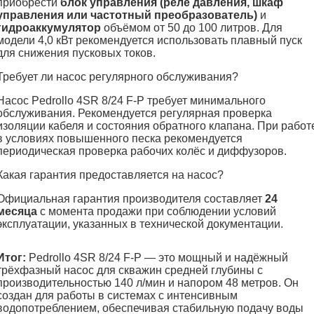
приобрести
блок управления (реле давления, шкаф
управления или частотный преобразователь)
и
гидроаккумулятор
объёмом от 50 до 100 литров. Для
модели 4,0 кВт рекомендуется использовать плавный пуск
для снижения пусковых токов.
Требует ли насос регулярного обслуживания?
Насос Pedrollo 4SR 8/24 F-P требует минимального
обслуживания. Рекомендуется регулярная проверка
изоляции кабеля и состояния обратного клапана. При работ
в условиях повышенного песка рекомендуется
периодическая проверка рабочих колёс и диффузоров.
Какая гарантия предоставляется на насос?
Официальная гарантия производителя составляет
24
месяца
с момента продажи при соблюдении условий
эксплуатации, указанных в технической документации.
Итог:
Pedrollo 4SR 8/24 F-P — это мощный и надёжный
трёхфазный насос для скважин средней глубины с
производительностью 140 л/мин и напором 48 метров. Он
создан для работы в системах с интенсивным
водопотреблением, обеспечивая стабильную подачу воды