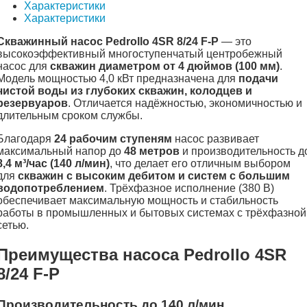
Характеристики
Характеристики
Скважинный насос Pedrollo 4SR 8/24 F-P
— это
высокоэффективный многоступенчатый центробежный
насос для
скважин диаметром от 4 дюймов (100 мм)
.
Модель мощностью 4,0 кВт предназначена для
подачи
чистой воды из глубоких скважин, колодцев и
резервуаров
. Отличается надёжностью, экономичностью и
длительным сроком службы.
Благодаря
24 рабочим ступеням
насос развивает
максимальный напор до
48 метров
и производительность д
8,4 м³/час (140 л/мин)
, что делает его отличным выбором
для
скважин с высоким дебитом и систем с большим
водопотреблением
. Трёхфазное исполнение (380 В)
обеспечивает максимальную мощность и стабильность
работы в промышленных и бытовых системах с трёхфазной
сетью.
Преимущества насоса Pedrollo 4SR
8/24 F-P
Производительность до 140 л/мин