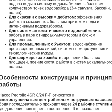
подача воды в систему водоснабжения с большим
количеством точек водоразбора (3-4 санузла, бассейн,
полив).
Для скважин с высоким дебитом:
эффективная
работа в скважинах с большим притоком воды и
интенсивным водоразбором.
Для систем автоматического водоснабжения:
работа в паре с гидроаккумулятором и блоком
управления.
Для промышленных объектов:
водоснабжение
производственных линий, системы пожаротушения и
технологические нужды.
Для фермерских хозяйств:
орошение больших
площадей, поение скота, работа в системах капельног
полива.
Особенности конструкции и принцип
работы
Насос Pedrollo 4SR 8/24 F-P относится к
многоступенчатым центробежным погружным насосам
Вода последовательно проходит через
24 рабочие ступени
где давление повышается постепенно. Это позволяет