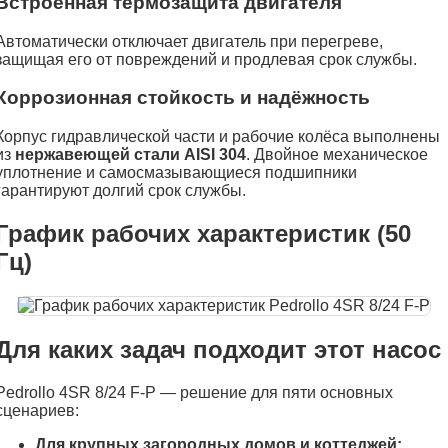
Встроенная термозащита двигателя
Автоматически отключает двигатель при перегреве,
защищая его от повреждений и продлевая срок службы.
Коррозионная стойкость и надёжность
Корпус гидравлической части и рабочие колёса выполнены
из
нержавеющей стали AISI 304
. Двойное механическое
уплотнение и самосмазывающиеся подшипники
гарантируют долгий срок службы.
График рабочих характеристик (50
Гц)
Для каких задач подходит этот насос
Pedrollo 4SR 8/24 F-P — решение для пяти основных
сценариев:
Для крупных загородных домов и коттеджей: