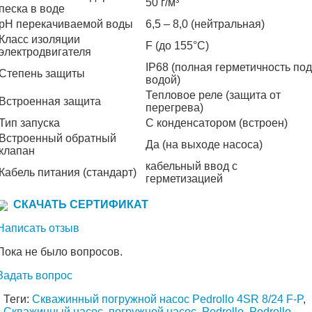
50 г/м³
песка в воде
pH перекачиваемой воды
6,5 – 8,0 (нейтральная)
Класс изоляции
F (до 155°C)
электродвигателя
IP68 (полная герметичность под
Степень защиты
водой)
Тепловое реле (защита от
Встроенная защита
перегрева)
Тип запуска
С конденсатором (встроен)
Встроенный обратный
Да (на выходе насоса)
клапан
кабельный ввод с
Кабель питания (стандарт)
герметизацией
СКАЧАТЬ СЕРТИФИКАТ
Написать отзыв
Пока не было вопросов.
Задать вопрос
Теги:
Скважинный погружной насос Pedrollo 4SR 8/24 F-P
,
Скважинный насос
,
погружной насос
,
Pedrollo
,
Pedrollo