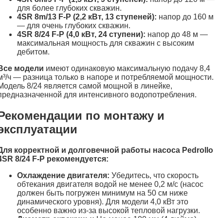
для более глубоких скважин.
4SR 8m/13 F-P (2,2 кВт, 13 ступеней):
напор до 160 м
— для очень глубоких скважин.
4SR 8/24 F-P (4,0 кВт, 24 ступени):
напор до 48 м —
максимальная мощность для скважин с высоким
дебитом.
Все модели
имеют одинаковую максимальную подачу 8,4
м³/ч — разница только в напоре и потребляемой мощности.
Модель 8/24 является самой мощной в линейке,
предназначенной для интенсивного водопотребления.
Рекомендации по монтажу и
эксплуатации
Для корректной и долговечной работы насоса Pedrollo
4SR 8/24 F-P рекомендуется:
Охлаждение двигателя:
Убедитесь, что скорость
обтекания двигателя водой не менее 0,2 м/с (насос
должен быть погружен минимум на 50 см ниже
динамического уровня). Для модели 4,0 кВт это
особенно важно из-за высокой тепловой нагрузки.