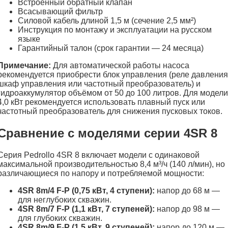
Встроенный обратный клапан
Всасывающий фильтр
Силовой кабель длиной 1,5 м (сечение 2,5 мм²)
Инструкция по монтажу и эксплуатации на русском
языке
Гарантийный талон (срок гарантии — 24 месяца)
Примечание:
Для автоматической работы насоса
рекомендуется приобрести блок управления (реле давления
шкаф управления или частотный преобразователь) и
гидроаккумулятор объёмом от 50 до 100 литров. Для модели
4,0 кВт рекомендуется использовать плавный пуск или
частотный преобразователь для снижения пусковых токов.
Сравнение с моделями серии 4SR 8
Серия Pedrollo 4SR 8 включает модели с одинаковой
максимальной производительностью 8,4 м³/ч (140 л/мин), но
различающиеся по напору и потребляемой мощности:
4SR 8m/4 F-P (0,75 кВт, 4 ступени):
напор до 68 м —
для неглубоких скважин.
4SR 8m/7 F-P (1,1 кВт, 7 ступеней):
напор до 98 м —
для глубоких скважин.
4SR 8m/9 F-P (1,5 кВт, 9 ступеней):
напор до 120 м —