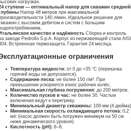
высоких нагрузках.
24 ступени — оптимальный напор для скважин средней
глубины
Напор 48 метров при максимальной
производительности 140 л/мин. Идеальное решение для
скважин с высоким дебитом и систем с большим
водопотреблением.
Итальянское качество и надёжность
Сборка и контроль
на заводе Pedrollo S.p.A. Корпус из нержавеющей стали AISI
304. Встроенная термозащита. Гарантия 24 месяца.
Эксплуатационные ограничения
Температура жидкости:
от 0 до +35 °C (перекачка
горячей воды не допускается).
Содержание песка:
не более 150 г/м³. При
превышении ускоряется износ рабочих колёс.
Максимальная глубина погружения:
до 200 метров.
Количество пусков в час:
не более 30. Частые
включения ведут к перегреву.
Минимальный диаметр скважины:
100 мм (4 дюйма)
Минимальная скорость охлаждающего потока:
0,2
м/с (насос должен быть погружен минимум на 50 см
ниже динамического уровня).
Кислотность (pH):
6–8.