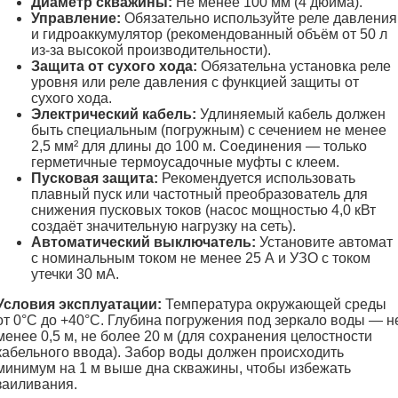
Диаметр скважины:
Не менее 100 мм (4 дюйма).
Управление:
Обязательно используйте реле давления
и гидроаккумулятор (рекомендованный объём от 50 л
из-за высокой производительности).
Защита от сухого хода:
Обязательна установка реле
уровня или реле давления с функцией защиты от
сухого хода.
Электрический кабель:
Удлиняемый кабель должен
быть специальным (погружным) с сечением не менее
2,5 мм² для длины до 100 м. Соединения — только
герметичные термоусадочные муфты с клеем.
Пусковая защита:
Рекомендуется использовать
плавный пуск или частотный преобразователь для
снижения пусковых токов (насос мощностью 4,0 кВт
создаёт значительную нагрузку на сеть).
Автоматический выключатель:
Установите автомат
с номинальным током не менее 25 А и УЗО с током
утечки 30 мА.
Условия эксплуатации:
Температура окружающей среды
от 0°C до +40°C. Глубина погружения под зеркало воды — н
менее 0,5 м, не более 20 м (для сохранения целостности
кабельного ввода). Забор воды должен происходить
минимум на 1 м выше дна скважины, чтобы избежать
заиливания.