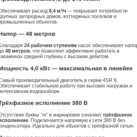
Обеспечивает расход
8,4 м³/ч
— покрывает потребности
крупных загородных домов, коттеджных посёлков и
промышленных объектов.
Напор — 48 метров
Благодаря
24 рабочим ступеням
насос обеспечивает напо
до
48 метров
, что позволяет эффективно работать в
скважинах средней глубины с высоким дебитом.
Мощность 4,0 кВт — максимальная в линейке
Самый производительный двигатель в серии 4SR 8.
Обеспечивает стабильную работу при высоких нагрузках и
интенсивном водоразборе.
Трёхфазное исполнение 380 В
Отсутствие буквы "m" в маркировке означает
трёхфазное
исполнение
. Подключается напрямую к сети 380 В без
конденсатора. Идеально для объектов с трёхфазной сетью.