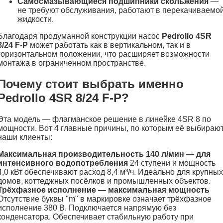
Самосмазывающиеся подшипники скольжения
—
не требуют обслуживания, работают в перекачиваемо
жидкости.
Благодаря продуманной конструкции насос
Pedrollo 4SR
8/24 F-P
может работать как в вертикальном, так и в
горизонтальном положении, что расширяет возможности
монтажа в ограниченном пространстве.
Почему стоит выбрать именно
Pedrollo 4SR 8/24 F-P?
Эта модель — флагманское решение в линейке 4SR 8 по
мощности. Вот 4 главные причины, по которым её выбираю
наши клиенты:
Максимальная производительность 140 л/мин — для
интенсивного водопотребления
24 ступени и мощность
4,0 кВт обеспечивают расход 8,4 м³/ч. Идеально для крупных
домов, коттеджных посёлков и промышленных объектов.
Трёхфазное исполнение — максимальная мощность
Отсутствие буквы "m" в маркировке означает трёхфазное
исполнение 380 В. Подключается напрямую без
конденсатора. Обеспечивает стабильную работу при