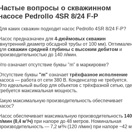
Частые вопросы о скважинном
насосе Pedrollo 4SR 8/24 F-P
Для каких скважин подходит насос Pedrollo 4SR 8/24 F-P?
Насос предназначен для
4-дюймовых скважин
(внутренний диаметр обсадной трубы от 100 мм). Оптимале
для
скважин средней глубины с высоким дебитом
и
производительностью до 140 л/мин.
Что означает отсутствие буквы "m" в маркировке?
Отсутствие буквы
"m"
означает
трёхфазное исполнение
насоса — работа от сети 380 В. Конденсатор не требуется.
Это идеальный выбор для объектов с трёхфазной сетью, где
требуется максимальная мощность.
Какую максимальную производительность обеспечивает
насос?
Насос обеспечивает максимальную производительность
140
л/мин (8,4 м³/ч)
при напоре до 48 метров. Номинальная
производительность — 7,2 м³/ч (120 л/мин) при напоре ~42 м