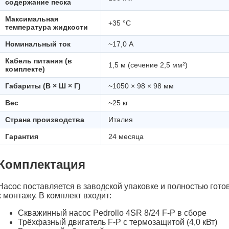
содержание песка
Максимальная
+35 °C
температура жидкости
Номинальный ток
~17,0 А
Кабель питания (в
1,5 м (сечение 2,5 мм²)
комплекте)
Габариты (В × Ш × Г)
~1050 × 98 × 98 мм
Вес
~25 кг
Страна производства
Италия
Гарантия
24 месяца
Комплектация
Насос поставляется в заводской упаковке и полностью гото
к монтажу. В комплект входит:
Скважинный насос Pedrollo 4SR 8/24 F-P в сборе
Трёхфазный двигатель F-P с термозащитой (4,0 кВт)