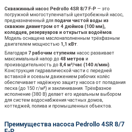
Скважинный насос Pedrollo 4SR 8/7 F-P
— это
погружной многоступенчатый центробежный насос,
предназначенный для
подачи чистой воды из
скважин диаметром от 4 дюймов (100 мм),
колодцев, резервуаров и открытых водоёмов
.
Модель оснащена маслонаполненным трёхфазным
двигателем мощностью
1,1 кВт
.
Благодаря
7 рабочим ступеням
насос развивает
максимальный напор до
48 метров
и
производительность до
8,4 м³/час (140 л/мин)
.
Конструкция гидравлической части с передней
вставкой и осевым движением рабочих колёс
обеспечивает надёжную защиту насоса от попадания
песка (до 150 г/м³) и заклинивания. Трёхфазное
исполнение (380 В) делает его идеальным выбором
для систем водоснабжения частных домов,
коттеджей, полива и промышленных объектов.
Преимущества насоса Pedrollo 4SR 8/7
F-P