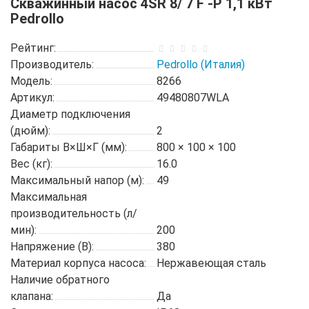
Скважинный насос 4SR 8/ 7 F -P 1,1 кВт
Pedrollo
Рейтинг:
Производитель:
Pedrollo (Италия)
Модель:
8266
Артикул:
49480807WLA
Диаметр подключения
(дюйм):
2
Габариты В×Ш×Г (мм):
800 × 100 × 100
Вес (кг):
16.0
Максимальный напор (м):
49
Максимальная
производительность (л/
мин):
200
Напряжение (В):
380
Материал корпуса насоса:
Нержавеющая сталь
Наличие обратного
клапана:
Да