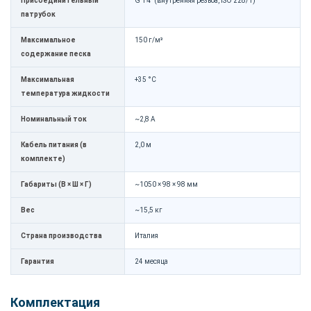
Присоединительный
G 1¼" (внутренняя резьба, ISO 228/1)
патрубок
Максимальное
150 г/м³
содержание песка
Максимальная
+35 °C
температура жидкости
Номинальный ток
~2,8 А
Кабель питания (в
2,0 м
комплекте)
Габариты (В × Ш × Г)
~1050 × 98 × 98 мм
Вес
~15,5 кг
Страна производства
Италия
Гарантия
24 месяца
Комплектация