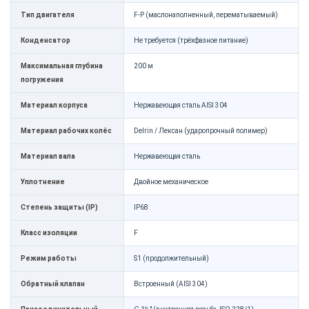
Тип двигателя
F-P (маслонаполненный, перематываемый)
Конденсатор
Не требуется (трёхфазное питание)
Максимальная глубина
200 м
погружения
Материал корпуса
Нержавеющая сталь AISI 304
Материал рабочих колёс
Delrin / Лексан (ударопрочный полимер)
Материал вала
Нержавеющая сталь
Уплотнение
Двойное механическое
Степень защиты (IP)
IP68
Класс изоляции
F
Режим работы
S1 (продолжительный)
Обратный клапан
Встроенный (AISI 304)