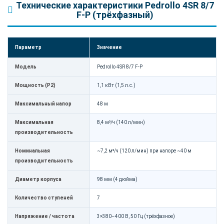
Технические характеристики Pedrollo 4SR 8/7
F-P (трёхфазный)
Параметр
Значение
Модель
Pedrollo 4SR 8/7 F-P
Мощность (P2)
1,1 кВт (1,5 л.с.)
Максимальный напор
48 м
Максимальная
8,4 м³/ч (140 л/мин)
производительность
Номинальная
~7,2 м³/ч (120 л/мин) при напоре ~40 м
производительность
Диаметр корпуса
98 мм (4 дюйма)
Количество ступеней
7
Напряжение / частота
3×380–400 В, 50 Гц (трёхфазное)