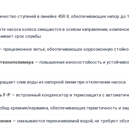
чество ступеней в линейке 4SR 8, обеспечивающее напор до 1
те насоса колёса смещаются в осевом направлении, компенси
чивает срок службы.
 прецизионное литьё, обеспечивающее коррозионную стойкос
 технополимера
— повышенная износостойкость и устойчивос
ащает слив воды из напорной линии при отключении насоса.
ь F-P
— встроенный конденсатор и термозащита с автоматич
рбид кремния/керамика, обеспечивающее герметичность и защ
жения
— смазываются перекачиваемой водой, не требуют обсл