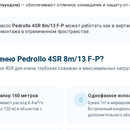
мпаундом)
— обеспечивают отличное охлаждение и защиту от 
насос
Pedrollo 4SR 8m/13 F-P
может работать как в вертик
монтажа в ограниченном пространстве.
нно Pedrollo 4SR 8m/13 F-P?
е 4SR для очень глубоких скважин и максимальных нагруз
напор 160 метров
Однофазное испол
ивают расход 8,4 м³/ч.
Буква "m" в маркиров
о 150 м) и объектов с
Встроенный конденса
дополнительного обо