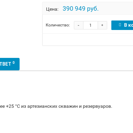
390 949 руб.
Цена:
-
В к
Количество:
+
0
ОТВЕТ
е +25 °С из артезианских скважин и резервуаров.