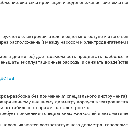
абжение, системы ирригации и водопонижения, системы п
огружного электродвигателя и одно/многоступенчатого це
через расположенный между насосом и электродвигателем
мов в диаметре) даёт возможность предлагать наиболее п
еньшать эксплуатационные расходы и снижать воздейств
щества
орка-разборка без применения специального инструмента)
даря единому внешнему диаметру корпуса электродвигате
ри нестабильных параметрах электросети
требует применения специальных жидкостей и автоматичес
насосных частей соответствующего диаметра: типоразмер 8″