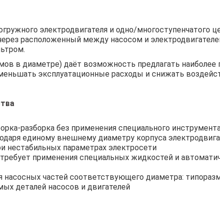
погружного электродвигателя и одно/многоступенчатого 
через расположенный между насосом и электродвигателе
ьтром.
мов в диаметре) даёт возможность предлагать наиболее 
меньшать эксплуатационные расходы и снижать воздейс
ства
борка-разборка без применения специального инструмента
одаря единому внешнему диаметру корпуса электродвигат
ри нестабильных параметрах электросети
 требует применения специальных жидкостей и автоматич
насосных частей соответствующего диаметра: типоразмер 
ых деталей насосов и двигателей