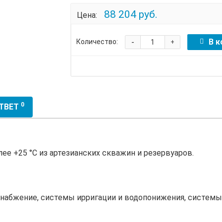
88 204 руб.
Цена:
-
В к
Количество:
+
0
ОТВЕТ
ее +25 °С из артезианских скважин и резервуаров.
набжение, системы ирригации и водопонижения, системы