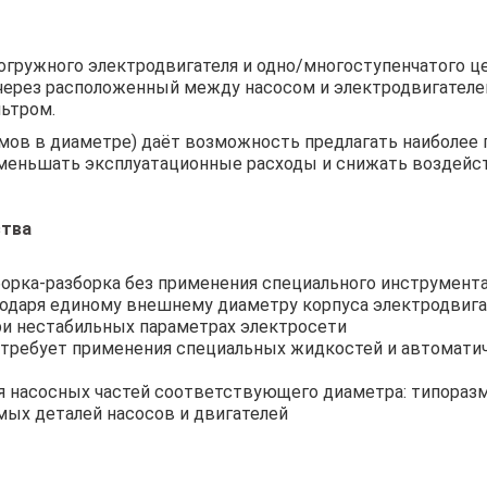
погружного электродвигателя и одно/многоступенчатого 
через расположенный между насосом и электродвигателе
ьтром.
мов в диаметре) даёт возможность предлагать наиболее 
меньшать эксплуатационные расходы и снижать воздейс
ства
борка-разборка без применения специального инструмента
одаря единому внешнему диаметру корпуса электродвигат
ри нестабильных параметрах электросети
 требует применения специальных жидкостей и автоматич
насосных частей соответствующего диаметра: типоразмер 
ых деталей насосов и двигателей