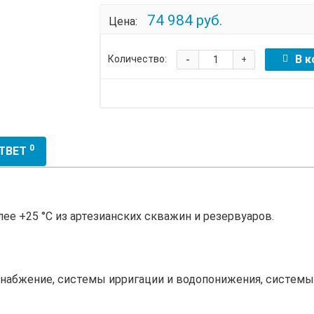
74 984 руб.
Цена:
-
В к
Количество:
+
0
ОТВЕТ
ее +25 °С из артезианских скважин и резервуаров.
набжение, системы ирригации и водопонижения, системы