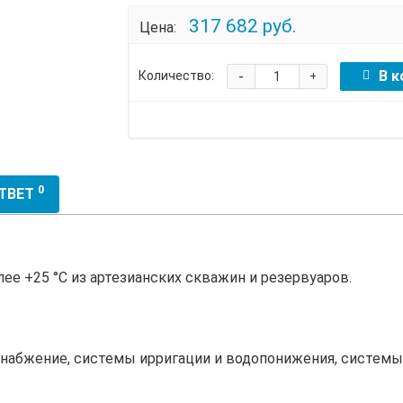
317 682 руб.
Цена:
-
В к
Количество:
+
0
ОТВЕТ
ее +25 °С из артезианских скважин и резервуаров.
набжение, системы ирригации и водопонижения, системы