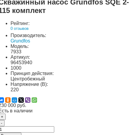
Скважинный насос Grundfos SQE 2-
115 комплект
Рейтинг:
0 отзывов
Производитель:
Grundfos
Модель:
7933
Артикул:
96453940
1000
Принцип действия:
Центробежный
Напряжение (В):
220
230 000 руб.
Есть в наличии
+
-