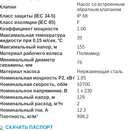
Насос со встроенным
Клапан
обратным клапаном
Класс защиты (IEC 34-5)
IP 68
Класс изоляции (IEC 85)
F
Коэффициент мощности
1.00
Максимальная температура
35
жидкости при 0,15 м/сек, °C
Максимальный напор, м
155
Материал рабочего колеса
Полиамид
Минимальный диаметр
76
скважины, мм
Материал насоса
Нержавеющая сталь
Номинальная мощность P2, кВт
1.85
Номинальная скорость, об/м
10700
Номинальное напряжение, В
1 х 230
Номинальный напор, м
129
Номинальный расход, м³/ч
2
Номинальный ток, А
12.3
Плотность, кг/м³
998.2
СКАЧАТЬ ПАСПОРТ