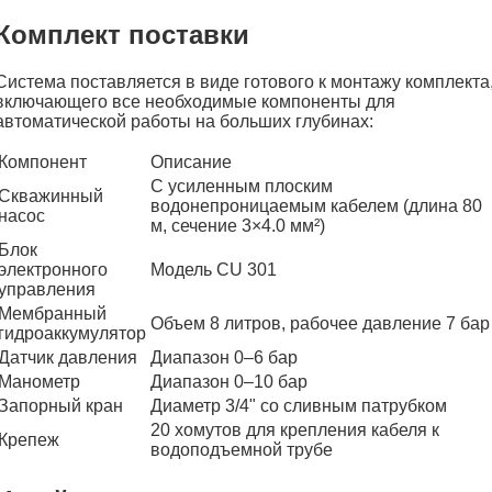
Комплект поставки
Система поставляется в виде готового к монтажу комплекта
включающего все необходимые компоненты для
автоматической работы на больших глубинах:
Компонент
Описание
С усиленным плоским
Скважинный
водонепроницаемым кабелем (длина 80
насос
м, сечение 3×4.0 мм²)
Блок
электронного
Модель CU 301
управления
Мембранный
Объем 8 литров, рабочее давление 7 бар
гидроаккумулятор
Датчик давления
Диапазон 0–6 бар
Манометр
Диапазон 0–10 бар
Запорный кран
Диаметр 3/4" со сливным патрубком
20 хомутов для крепления кабеля к
Крепеж
водоподъемной трубе