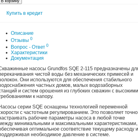
В корзину
Купить в кредит
Описание
0
Отзывы
0
Вопрос - Ответ
Характеристики
Документация
Скважинные насосы Grundfos SQE 2-115 предназначены дл
перекачивания чистой воды без механических примесей и
волокон. Они используются для обеспечения стабильного
водоснабжения частных домов, малых водозаборных
станций и систем орошения из глубоких скважин с высоким
требованиями к напору.
Насосы серии SQE оснащены технологией переменной
скорости с частотным регулированием. Это позволяет точно
настраивать рабочие параметры насоса в любой точке
между минимальными и максимальными характеристиками,
обеспечивая оптимальное соответствие текущему расходу 
поддерживая необходимое давление в системе.