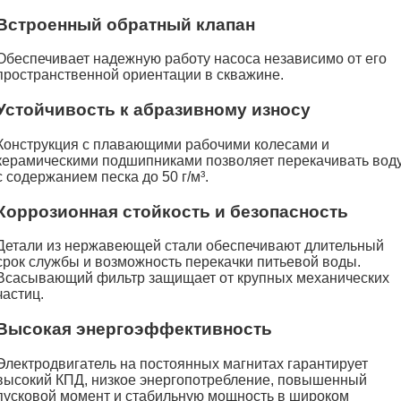
Встроенный обратный клапан
Обеспечивает надежную работу насоса независимо от его
пространственной ориентации в скважине.
Устойчивость к абразивному износу
Конструкция с плавающими рабочими колесами и
керамическими подшипниками позволяет перекачивать вод
с содержанием песка до 50 г/м³.
Коррозионная стойкость и безопасность
Детали из нержавеющей стали обеспечивают длительный
срок службы и возможность перекачки питьевой воды.
Всасывающий фильтр защищает от крупных механических
частиц.
Высокая энергоэффективность
Электродвигатель на постоянных магнитах гарантирует
высокий КПД, низкое энергопотребление, повышенный
пусковой момент и стабильную мощность в широком