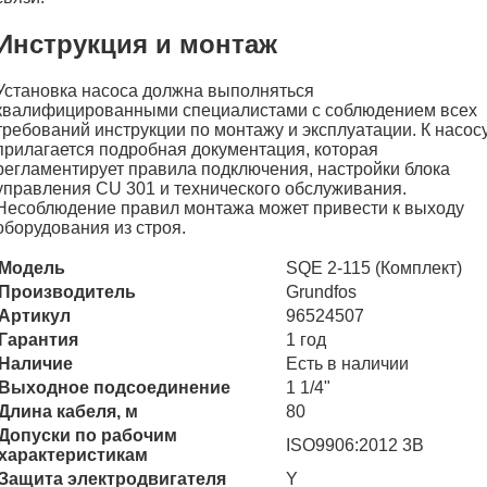
Инструкция и монтаж
Установка насоса должна выполняться
квалифицированными специалистами с соблюдением всех
требований инструкции по монтажу и эксплуатации. К насос
прилагается подробная документация, которая
регламентирует правила подключения, настройки блока
управления CU 301 и технического обслуживания.
Несоблюдение правил монтажа может привести к выходу
оборудования из строя.
Модель
SQE 2-115 (Комплект)
Производитель
Grundfos
Артикул
96524507
Гарантия
1 год
Наличие
Есть в наличии
Выходное подсоединение
1 1/4"
Длина кабеля, м
80
Допуски по рабочим
ISO9906:2012 3B
характеристикам
Защита электродвигателя
Y