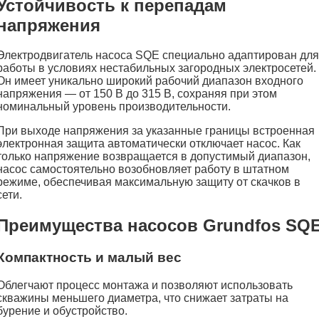
Устойчивость к перепадам
напряжения
Электродвигатель насоса SQE специально адаптирован для
работы в условиях нестабильных загородных электросетей.
Он имеет уникально широкий рабочий диапазон входного
напряжения — от 150 В до 315 В, сохраняя при этом
номинальный уровень производительности.
При выходе напряжения за указанные границы встроенная
электронная защита автоматически отключает насос. Как
только напряжение возвращается в допустимый диапазон,
насос самостоятельно возобновляет работу в штатном
режиме, обеспечивая максимальную защиту от скачков в
сети.
Преимущества насосов Grundfos SQ
Компактность и малый вес
Облегчают процесс монтажа и позволяют использовать
скважины меньшего диаметра, что снижает затраты на
бурение и обустройство.