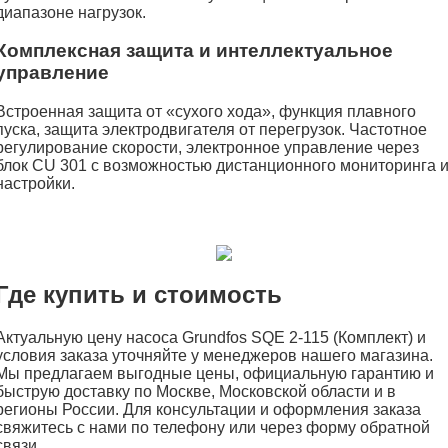
диапазоне нагрузок.
Комплексная защита и интеллектуальное
управление
Встроенная защита от «сухого хода», функция плавного
пуска, защита электродвигателя от перегрузок. Частотное
регулирование скорости, электронное управление через
блок CU 301 с возможностью дистанционного мониторинга 
настройки.
Где купить и стоимость
Актуальную цену насоса Grundfos SQE 2-115 (Комплект) и
условия заказа уточняйте у менеджеров нашего магазина.
Мы предлагаем выгодные цены, официальную гарантию и
быструю доставку по Москве, Московской области и в
регионы России. Для консультации и оформления заказа
свяжитесь с нами по телефону или через форму обратной
связи.