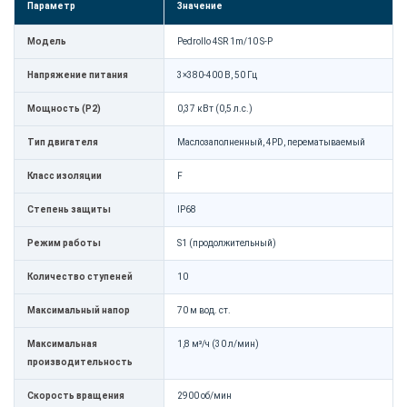
Параметр
Значение
Модель
Pedrollo 4SR 1m/10 S-P
Напряжение питания
3×380-400 В, 50 Гц
Мощность (P2)
0,37 кВт (0,5 л.с.)
Тип двигателя
Маслозаполненный, 4PD, перематываемый
Класс изоляции
F
Степень защиты
IP68
Режим работы
S1 (продолжительный)
Количество ступеней
10
Максимальный напор
70 м вод. ст.
Максимальная
1,8 м³/ч (30 л/мин)
производительность
Скорость вращения
2900 об/мин