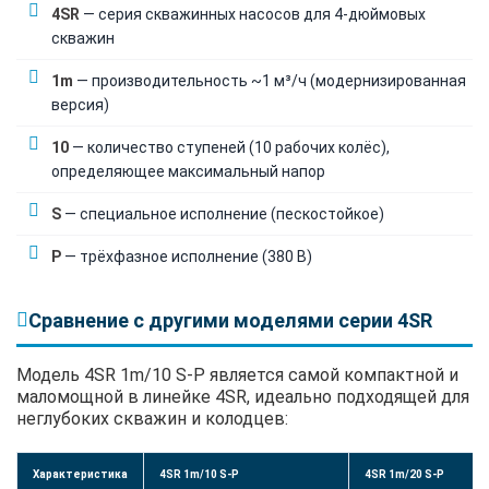
4SR
— серия скважинных насосов для 4-дюймовых
скважин
1m
— производительность ~1 м³/ч (модернизированная
версия)
10
— количество ступеней (10 рабочих колёс),
определяющее максимальный напор
S
— специальное исполнение (пескостойкое)
P
— трёхфазное исполнение (380 В)
Сравнение с другими моделями серии 4SR
Модель 4SR 1m/10 S-P является самой компактной и
маломощной в линейке 4SR, идеально подходящей для
неглубоких скважин и колодцев:
Характеристика
4SR 1m/10 S-P
4SR 1m/20 S-P