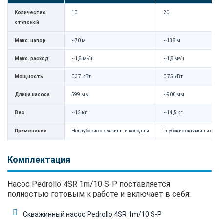
Количество
10
20
ступеней
Макс. напор
~70 м
~138 м
Макс. расход
~1,8 м³/ч
~1,8 м³/ч
Мощность
0,37 кВт
0,75 кВт
Длина насоса
599 мм
~900 мм
Вес
~12 кг
~14,5 кг
Применение
Неглубокие скважины и колодцы
Глубокие скважины с в
Комплектация
Насос Pedrollo 4SR 1m/10 S-P поставляется
полностью готовым к работе и включает в себя:
Скважинный насос Pedrollo 4SR 1m/10 S-P