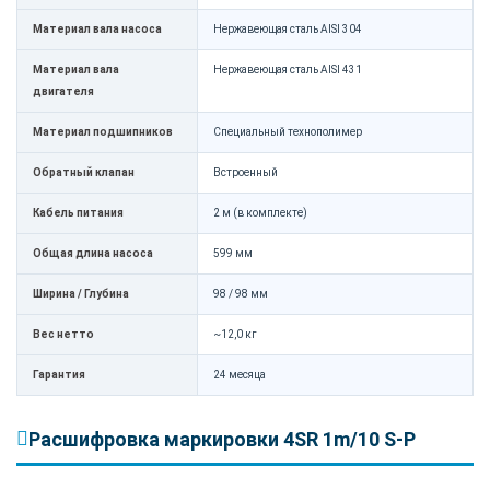
Материал вала насоса
Нержавеющая сталь AISI 304
Материал вала
Нержавеющая сталь AISI 431
двигателя
Материал подшипников
Специальный технополимер
Обратный клапан
Встроенный
Кабель питания
2 м (в комплекте)
Общая длина насоса
599 мм
Ширина / Глубина
98 / 98 мм
Вес нетто
~12,0 кг
Гарантия
24 месяца
Расшифровка маркировки 4SR 1m/10 S-P