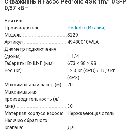
Скважинный насос Pedrollo 4SR 1m/10 S-P
0,37 кВт
Рейтинг:
Производитель:
Pedrollo (Италия)
Модель:
8229
Артикул:
49480010WLA
Диаметр подключения
(дюйм):
1 1/4
Габариты В×Ш×Г (мм):
673 × 98 × 98
Вес (кг):
12,3 кг (4PD) / 10,9 кг
(4PS)
Максимальный напор (м):
70
Максимальная
производительность (л/
мин):
30
Материал корпуса насоса:
Нержавеющая сталь
Наличие обратного
клапана:
Да