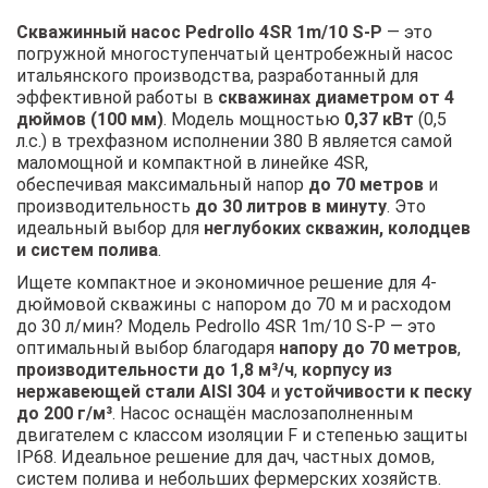
Скважинный насос Pedrollo 4SR 1m/10 S-P
— это
погружной многоступенчатый центробежный насос
итальянского производства, разработанный для
эффективной работы в
скважинах диаметром от 4
дюймов (100 мм)
. Модель мощностью
0,37 кВт
(0,5
л.с.) в трехфазном исполнении 380 В является самой
маломощной и компактной в линейке 4SR,
обеспечивая максимальный напор
до 70 метров
и
производительность
до 30 литров в минуту
. Это
идеальный выбор для
неглубоких скважин, колодцев
и систем полива
.
Ищете компактное и экономичное решение для 4-
дюймовой скважины с напором до 70 м и расходом
до 30 л/мин? Модель Pedrollo 4SR 1m/10 S-P — это
оптимальный выбор благодаря
напору до 70 метров
,
производительности до 1,8 м³/ч
,
корпусу из
нержавеющей стали AISI 304
и
устойчивости к песку
до 200 г/м³
. Насос оснащён маслозаполненным
двигателем с классом изоляции F и степенью защиты
IP68. Идеальное решение для дач, частных домов,
систем полива и небольших фермерских хозяйств.