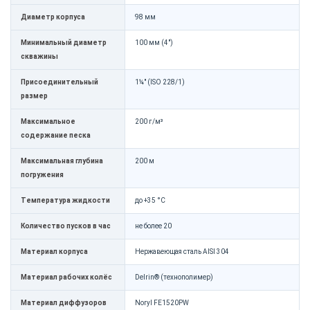
Диаметр корпуса
98 мм
Минимальный диаметр
100 мм (4")
скважины
Присоединительный
1¼" (ISO 228/1)
размер
Максимальное
200 г/м³
содержание песка
Максимальная глубина
200 м
погружения
Температура жидкости
до +35 °C
Количество пусков в час
не более 20
Материал корпуса
Нержавеющая сталь AISI 304
Материал рабочих колёс
Delrin® (технополимер)
Материал диффузоров
Noryl FE1520PW