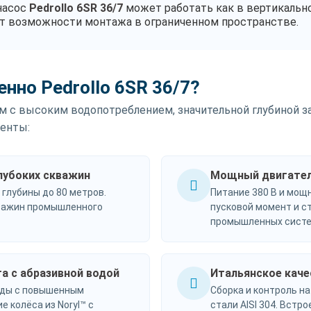
насос
Pedrollo 6SR 36/7
может работать как в вертикально
яет возможности монтажа в ограниченном пространстве.
нно Pedrollo 6SR 36/7?
 с высоким водопотреблением, значительной глубиной заб
енты:
лубоких скважин
Мощный двигатель
 глубины до 80 метров.
Питание 380 В и мощн
кважин промышленного
пусковой момент и с
промышленных систе
а с абразивной водой
Итальянское каче
оды с повышенным
Сборка и контроль на
е колёса из Noryl™ с
стали AISI 304. Встр