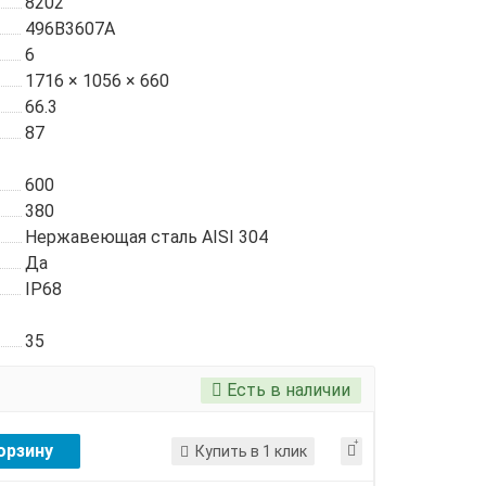
8202
496B3607A
6
1716 × 1056 × 660
66.3
87
600
380
Нержавеющая сталь AISI 304
Да
IP68
35
Есть в наличии
орзину
Купить в 1 клик