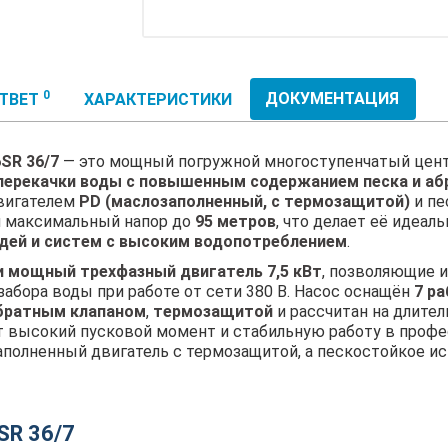
0
ДОКУМЕНТАЦИЯ
ОТВЕТ
ХАРАКТЕРИСТИКИ
SR 36/7
— это мощный погружной многоступенчатый цент
перекачки воды с повышенным содержанием песка и аб
двигателем
PD (маслозаполненный, с термозащитой)
и пе
 максимальный напор до
95 метров
, что делает её идеа
дей и систем с высоким водопотреблением
.
 и мощный трехфазный двигатель 7,5 кВт
, позволяющие 
забора воды при работе от сети 380 В. Насос оснащён
7 р
братным клапаном
,
термозащитой
и рассчитан на длител
ет высокий пусковой момент и стабильную работу в про
полненный двигатель с термозащитой, а пескостойкое ис
SR 36/7