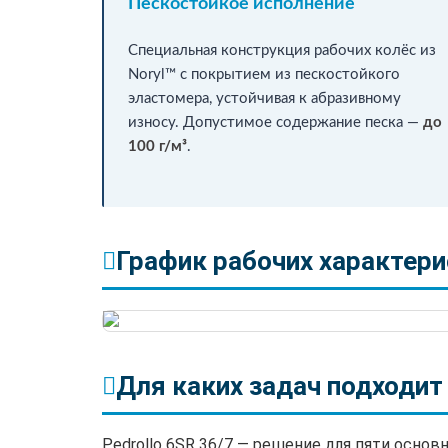
Пескостойкое исполнение
Специальная конструкция рабочих колёс из
Noryl™ с покрытием из пескостойкого
эластомера, устойчивая к абразивному
износу. Допустимое содержание песка —
до
100 г/м³
.
График рабочих характерис
Для каких задач подходит
Pedrollo 6SR 36/7 — решение для пяти основ