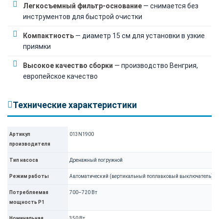
Легкосъемный фильтр-основание
— снимается без
инструментов для быстрой очистки
Компактность
— диаметр 15 см для установки в узкие
приямки
Высокое качество сборки
— производство Венгрия,
европейское качество
Технические характеристики
Артикул
013N1900
производителя
Тип насоса
Дренажный погружной
Режим работы
Автоматический (вертикальный поплавковый выключатель)
Потребляемая
700–720 Вт
мощность P1
Номинальная
350 Вт