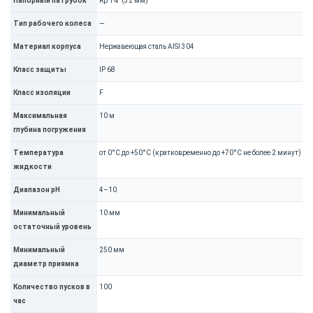
Напорный патрубок
Rp 1¼" (32 мм)
Тип рабочего колеса
—
Материал корпуса
Нержавеющая сталь AISI 304
Класс защиты
IP 68
Класс изоляции
F
Максимальная
10 м
глубина погружения
Температура
от 0°C до +50°C (кратковременно до +70°C не более 2 минут)
жидкости
Диапазон pH
4–10
Минимальный
10 мм
остаточный уровень
Минимальный
250 мм
диаметр приямка
Количество пусков в
100
час