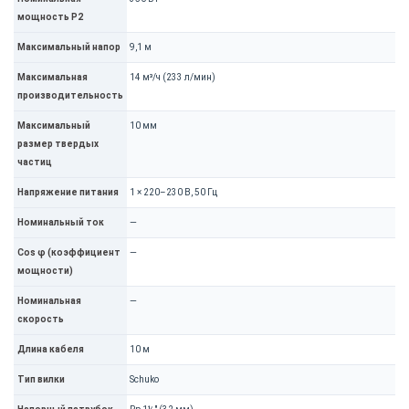
мощность P2
Максимальный напор
9,1 м
Максимальная
14 м³/ч (233 л/мин)
производительность
Максимальный
10 мм
размер твердых
частиц
Напряжение питания
1 × 220–230 В, 50 Гц
Номинальный ток
—
Cos φ (коэффициент
—
мощности)
Номинальная
—
скорость
Длина кабеля
10 м
Тип вилки
Schuko