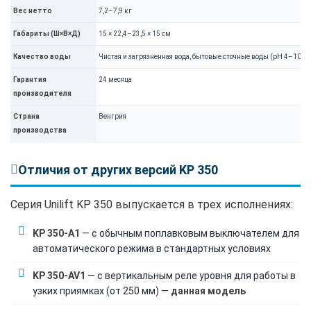
Вес нетто
7,2–7,9 кг
Габариты (Ш×В×Д)
15 × 22,4–23,5 × 15 см
Качество воды
Чистая и загрязненная вода, бытовые сточные воды (pH 4–10)
Гарантия
24 месяца
производителя
Страна
Венгрия
производства
Отличия от других версий KP 350
Серия Unilift KP 350 выпускается в трех исполнениях:
KP 350-A1
— с обычным поплавковым выключателем для
автоматического режима в стандартных условиях
KP 350-AV1
— с вертикальным реле уровня для работы в
узких приямках (от 250 мм) —
данная модель