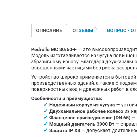
0
ОПИСАНИЕ
ОТЗЫВЫ
ВОПРОС - О
Pedrollo MC 30/50-F
— это высокопроизводите
Модель изготавливается из чугуна повышен
абразивному износу. Благодаря двухканаль
взвешенными частицами без риска засорени
Устройство широко применяется в бытовой 
производственных зданий, а также с подзем
поверхностных вод и дренажных работ в сл
Особенности и преимущества:
Надёжный корпус из чугуна
— устойч
Двухканальное рабочее колесо
из не
Фланцевое присоединение (DN 65)
— 
Мощный двигатель 3900 Вт
— справл
Защита IP X8
— допускает длительно