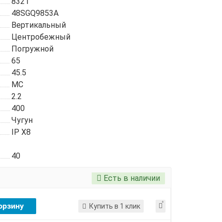
8321
48SGQ9853A
Вертикальный
Центробежный
Погружной
65
45.5
MC
2.2
400
Чугун
IP X8
40
Есть в наличии
орзину
Купить в 1 клик