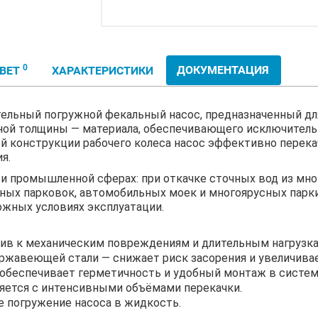
0
ДОКУМЕНТАЦИЯ
ТВЕТ
ХАРАКТЕРИСТИКИ
льный погружной фекальный насос, предназначенный для
ной толщины — материала, обеспечивающего исключитель
ной конструкции рабочего колеса насос эффективно пере
я.
и промышленной сферах: при откачке сточных вод из мн
ных парковок, автомобильных моек и многоярусных парки
ожных условиях эксплуатации.
ив к механическим повреждениям и длительным нагрузка
ржавеющей стали — снижает риск засорения и увеличива
обеспечивает герметичность и удобный монтаж в систем
яется с интенсивными объёмами перекачки.
е погружение насоса в жидкость.