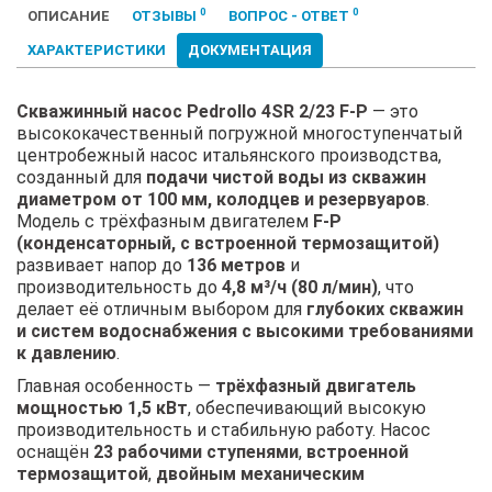
0
0
ОПИСАНИЕ
ОТЗЫВЫ
ВОПРОС - ОТВЕТ
ХАРАКТЕРИСТИКИ
ДОКУМЕНТАЦИЯ
Скважинный насос Pedrollo 4SR 2/23 F-P
— это
высококачественный погружной многоступенчатый
центробежный насос итальянского производства,
созданный для
подачи чистой воды из скважин
диаметром от 100 мм, колодцев и резервуаров
.
Модель с трёхфазным двигателем
F-P
(конденсаторный, с встроенной термозащитой)
развивает напор до
136 метров
и
производительность до
4,8 м³/ч (80 л/мин)
, что
делает её отличным выбором для
глубоких скважин
и систем водоснабжения с высокими требованиями
к давлению
.
Главная особенность —
трёхфазный двигатель
мощностью 1,5 кВт
, обеспечивающий высокую
производительность и стабильную работу. Насос
оснащён
23 рабочими ступенями
,
встроенной
термозащитой
,
двойным механическим