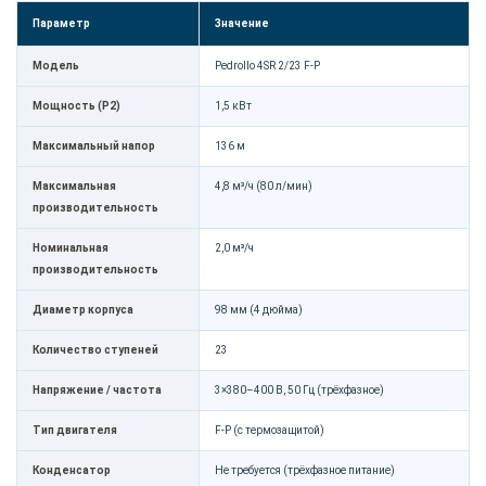
Параметр
Значение
Модель
Pedrollo 4SR 2/23 F-P
Мощность (P2)
1,5 кВт
Максимальный напор
136 м
Максимальная
4,8 м³/ч (80 л/мин)
производительность
Номинальная
2,0 м³/ч
производительность
Диаметр корпуса
98 мм (4 дюйма)
Количество ступеней
23
Напряжение / частота
3×380–400 В, 50 Гц (трёхфазное)
Тип двигателя
F-P (с термозащитой)
Конденсатор
Не требуется (трёхфазное питание)