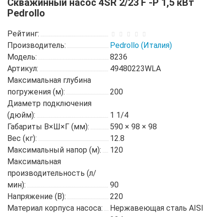
Скважинный насос 4SR 2/23 F -P 1,5 кВт
Pedrollo
Рейтинг:
Производитель:
Pedrollo (Италия)
Модель:
8236
Артикул:
49480223WLA
Максимальная глубина
погружения (м):
200
Диаметр подключения
(дюйм):
1 1/4
Габариты В×Ш×Г (мм):
590 × 98 × 98
Вес (кг):
12.8
Максимальный напор (м):
120
Максимальная
производительность (л/
мин):
90
Напряжение (В):
220
Материал корпуса насоса:
Нержавеющая сталь AISI