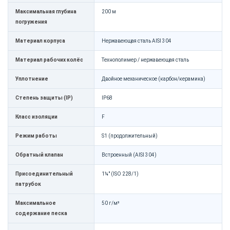
Максимальная глубина
200 м
погружения
Материал корпуса
Нержавеющая сталь AISI 304
Материал рабочих колёс
Технополимер / нержавеющая сталь
Уплотнение
Двойное механическое (карбон/керамика)
Степень защиты (IP)
IP68
Класс изоляции
F
Режим работы
S1 (продолжительный)
Обратный клапан
Встроенный (AISI 304)
Присоединительный
1¼" (ISO 228/1)
патрубок
Максимальное
50 г/м³
содержание песка