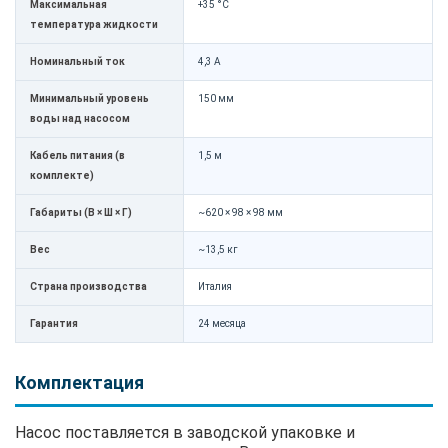
Максимальная
+35 °C
температура жидкости
Номинальный ток
4,3 А
Минимальный уровень
150 мм
воды над насосом
Кабель питания (в
1,5 м
комплекте)
Габариты (В × Ш × Г)
~620 × 98 × 98 мм
Вес
~13,5 кг
Страна производства
Италия
Гарантия
24 месяца
Комплектация
Насос поставляется в заводской упаковке и