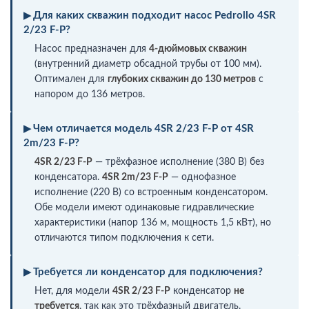
Для каких скважин подходит насос Pedrollo 4SR
2/23 F-P?
Насос предназначен для
4-дюймовых скважин
(внутренний диаметр обсадной трубы от 100 мм).
Оптимален для
глубоких скважин до 130 метров
с
напором до 136 метров.
Чем отличается модель 4SR 2/23 F-P от 4SR
2m/23 F-P?
4SR 2/23 F-P
— трёхфазное исполнение (380 В) без
конденсатора.
4SR 2m/23 F-P
— однофазное
исполнение (220 В) со встроенным конденсатором.
Обе модели имеют одинаковые гидравлические
характеристики (напор 136 м, мощность 1,5 кВт), но
отличаются типом подключения к сети.
Требуется ли конденсатор для подключения?
Нет, для модели
4SR 2/23 F-P
конденсатор
не
требуется
, так как это трёхфазный двигатель.