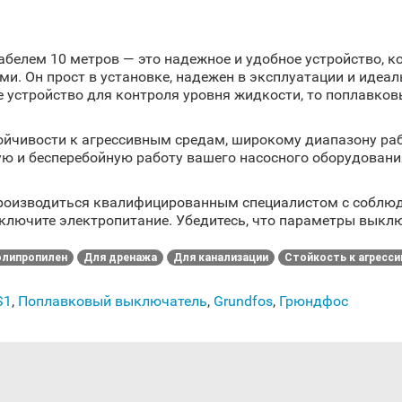
белем 10 метров — это надежное и удобное устройство, к
и. Он прост в установке, надежен в эксплуатации и идеал
е устройство для контроля уровня жидкости, то поплавко
тойчивости к агрессивным средам, широкому диапазону ра
ную и бесперебойную работу вашего насосного оборудовани
оизводиться квалифицированным специалистом с соблюде
ключите электропитание. Убедитесь, что параметры выкл
липропилен
Для дренажа
Для канализации
Стойкость к агресс
S1
,
Поплавковый выключатель
,
Grundfos
,
Грюндфос