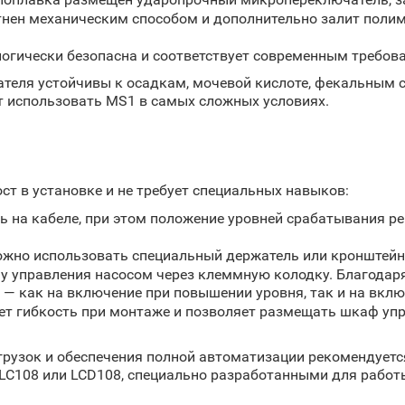
нен механическим способом и дополнительно залит поли
огически безопасна и соответствует современным требов
ля устойчивы к осадкам, мочевой кислоте, фекальным ст
т использовать MS1 в самых сложных условиях.
т в установке и не требует специальных навыков:
 на кабеле, при этом положение уровней срабатывания ре
жно использовать специальный держатель или кронштейн, 
у управления насосом через клеммную колодку. Благодар
 — как на включение при повышении уровня, так и на вклю
ет гибкость при монтаже и позволяет размещать шкаф упр
грузок и обеспечения полной автоматизации рекомендует
LC108 или LCD108, специально разработанными для работ