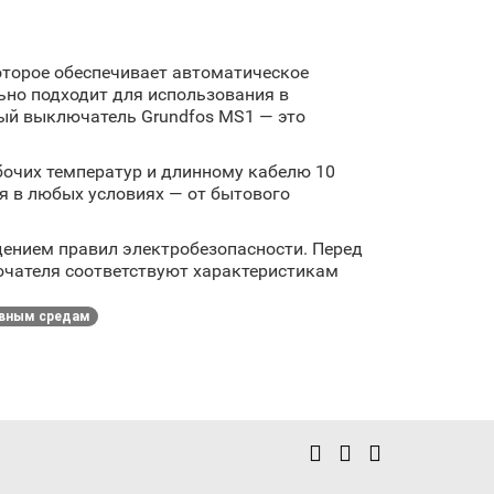
оторое обеспечивает автоматическое
ьно подходит для использования в
вый выключатель Grundfos MS1 — это
бочих температур и длинному кабелю 10
я в любых условиях — от бытового
нием правил электробезопасности. Перед
ючателя соответствуют характеристикам
ивным средам