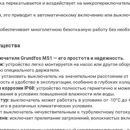
ка перекатывается и воздействует на микропереключател
я, это приводит к автоматическому включению или выклю
 обеспечивает многолетнюю безотказную работу без необ
ущества
ючателя Grundfos MS1 — его простота и надежность.
ж:
устройство легко монтируется на насос или другое обо
ю специального держателя.
 установить выключатель на значительном расстоянии от 
сть и удобство в эксплуатации, особенно в глубоких коло
 коррозии IP68:
устройство полностью герметично и может
ования в условиях повышенной влажности или воды.
тур:
выключатель может работать в условиях от -10°C до 
 его в различных климатических условиях.
т выключатель нечувствительным к турбулентному потоку
ена:
исключает прилипание загрязнений, волокнистых вклю
поплавка размещен ударопрочный микропереключатель, 