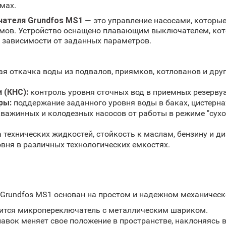
мах.
чателя Grundfos MS1
— это управление насосами, которые
оемов. Устройство оснащено плавающим выключателем, кот
 зависимости от заданных параметров.
я откачка воды из подвалов, приямков, котлованов и дру
 (КНС):
контроль уровня сточных вод в приемных резерву
ры:
поддержание заданного уровня воды в баках, цистернах
важинных и колодезных насосов от работы в режиме "сухо
 технических жидкостей, стойкость к маслам, бензину и д
вня в различных технологических емкостях.
Grundfos MS1 основан на простом и надежном механическ
дится микропереключатель с металлическим шариком.
авок меняет свое положение в пространстве, наклоняясь в