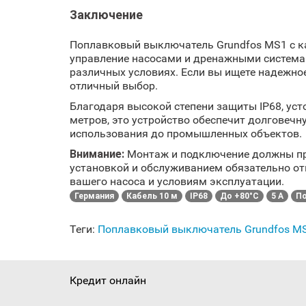
Заключение
Поплавковый выключатель Grundfos MS1 с ка
управление насосами и дренажными системам
различных условиях. Если вы ищете надежно
отличный выбор.
Благодаря высокой степени защиты IP68, ус
метров, это устройство обеспечит долговеч
использования до промышленных объектов.
Внимание:
Монтаж и подключение должны пр
установкой и обслуживанием обязательно от
вашего насоса и условиям эксплуатации.
Германия
Кабель 10 м
IP68
До +80°C
5 А
По
Теги:
Поплавковый выключатель Grundfos M
Кредит онлайн