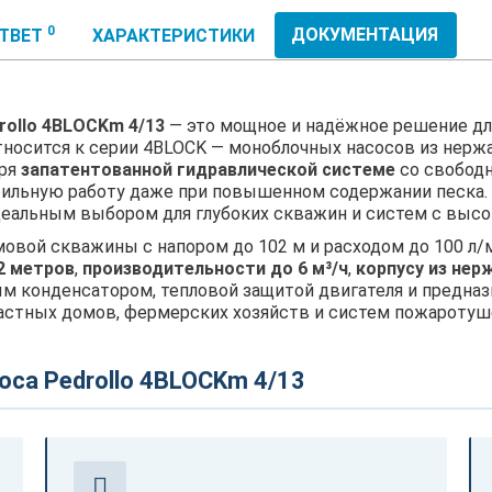
0
ДОКУМЕНТАЦИЯ
ОТВЕТ
ХАРАКТЕРИСТИКИ
ollo 4BLOCKm 4/13
— это мощное и надёжное решение дл
относится к серии 4BLOCK — моноблочных насосов из нер
аря
запатентованной гидравлической системе
со свободн
абильную работу даже при повышенном содержании песка
еальным выбором для глубоких скважин и систем с высо
вой скважины с напором до 102 м и расходом до 100 л/м
2 метров
,
производительности до 6 м³/ч
,
корпусу из нер
м конденсатором, тепловой защитой двигателя и предназ
частных домов, фермерских хозяйств и систем пожаротуш
са Pedrollo 4BLOCKm 4/13