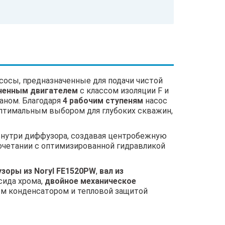
осы, предназначенные для подачи чистой
ненным двигателем
с классом изоляции F и
аном. Благодаря
4 рабочим ступеням
насос
 оптимальным выбором для глубоких скважин,
 внутри диффузора, создавая центробежную
очетании с оптимизированной гидравликой
зоры из Noryl FE1520PW
,
вал из
сида хрома,
двойное механическое
м конденсатором и тепловой защитой