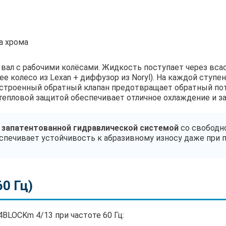
1
а хрома
 вал с рабочими колёсами. Жидкость поступает через вс
ее колесо из Lexan + диффузор из Noryl). На каждой ступе
Встроенный обратный клапан предотвращает обратный пот
епловой защитой обеспечивает отличное охлаждение и за
н
запатентованной гидравлической системой
со свободн
беспечивает устойчивость к абразивному износу даже при
0 Гц)
4BLOCKm 4/13 при частоте 60 Гц: