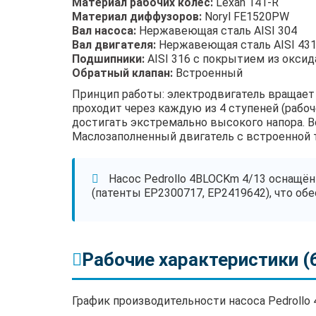
Материал рабочих колёс:
Lexan 141-R
Материал диффузоров:
Noryl FE1520PW
Вал насоса:
Нержавеющая сталь AISI 304
Вал двигателя:
Нержавеющая сталь AISI 43
Подшипники:
AISI 316 с покрытием из оксид
Обратный клапан:
Встроенный
Принцип работы: электродвигатель вращает
проходит через каждую из 4 ступеней (рабоч
достигать экстремально высокого напора. 
Маслозаполненный двигатель с встроенной т
Насос Pedrollo 4BLOCKm 4/13 оснащё
(патенты EP2300717, EP2419642), что о
Рабочие характеристики (6
График производительности насоса Pedrollo 