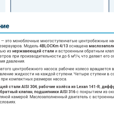
ние
— это моноблочные многоступенчатые центробежные нас
езервуаров. Модель
4BLOCKm 4/13
оснащена
маслозапол
тью из
нержавеющей стали
и встроенным обратным клап
тров при производительности до 6 м³/ч, что делает его
ия давления.
чатого центробежного насоса: рабочее колесо вращается
авление жидкости на каждой ступени. Четыре ступени в с
при компактных размерах насоса.
ей стали AISI 304
,
рабочие колёса из Lexan 141-R
,
диффу
братный клапан
,
подшипники AISI 316
с покрытием из ок
яной камерой. Маслозаполненный двигатель с встроенны
словиях.