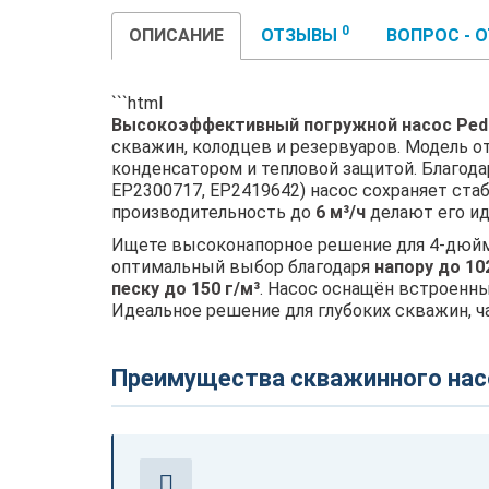
0
ОПИСАНИЕ
ОТЗЫВЫ
ВОПРОС - 
```html
Высокоэффективный погружной насос Pedr
скважин, колодцев и резервуаров. Модель 
конденсатором и тепловой защитой. Благод
EP2300717, EP2419642) насос сохраняет ст
производительность до
6 м³/ч
делают его ид
Ищете высоконапорное решение для 4-дюймо
оптимальный выбор благодаря
напору до 10
песку до 150 г/м³
. Насос оснащён встроенны
Идеальное решение для глубоких скважин, 
Преимущества скважинного насо