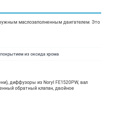
огружным маслозаполненным двигателем. Это
с покрытием из оксида хрома
ени), диффузоры из Noryl FE1520PW, вал
роенный обратный клапан, двойное