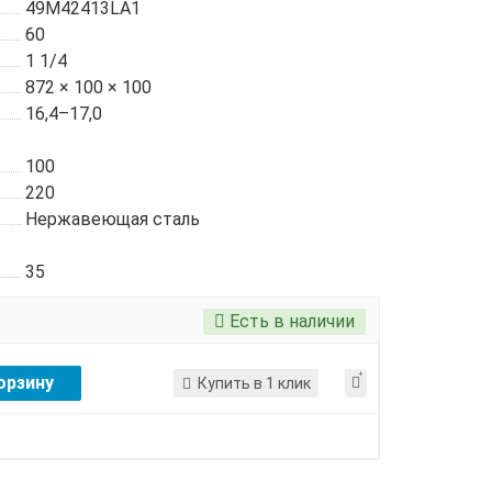
49M42413LA1
60
1 1/4
872 × 100 × 100
16,4–17,0
100
220
Нержавеющая сталь
35
Есть в наличии
орзину
Купить в 1 клик