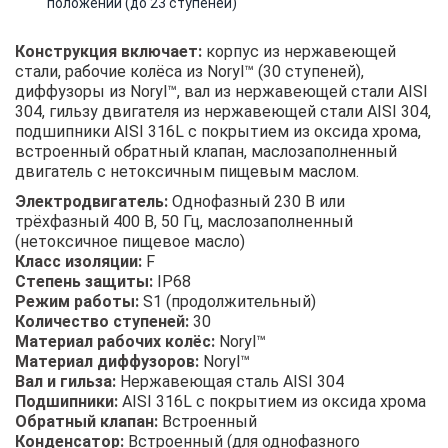
положении (до 23 ступеней)
Конструкция включает:
корпус из нержавеющей
стали, рабочие колёса из Noryl™ (30 ступеней),
диффузоры из Noryl™, вал из нержавеющей стали AISI
304, гильзу двигателя из нержавеющей стали AISI 304,
подшипники AISI 316L с покрытием из оксида хрома,
встроенный обратный клапан, маслозаполненный
двигатель с нетоксичным пищевым маслом.
Электродвигатель:
Однофазный 230 В или
трёхфазный 400 В, 50 Гц, маслозаполненный
(нетоксичное пищевое масло)
Класс изоляции:
F
Степень защиты:
IP68
Режим работы:
S1 (продолжительный)
Количество ступеней:
30
Материал рабочих колёс:
Noryl™
Материал диффузоров:
Noryl™
Вал и гильза:
Нержавеющая сталь AISI 304
Подшипники:
AISI 316L с покрытием из оксида хрома
Обратный клапан:
Встроенный
Конденсатор:
Встроенный (для однофазного