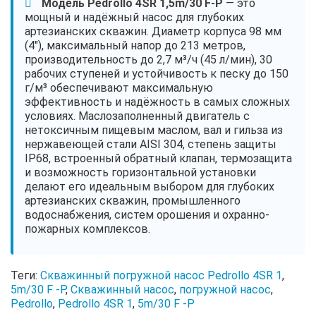
Модель Pedrollo 4SR 1,5m/30 F-P
— это
мощный и надёжный насос для глубоких
артезианских скважин. Диаметр корпуса 98 мм
(4"), максимальный напор до 213 метров,
производительность до 2,7 м³/ч (45 л/мин), 30
рабочих ступеней и устойчивость к песку до 150
г/м³ обеспечивают максимальную
эффективность и надёжность в самых сложных
условиях. Маслозаполненный двигатель с
нетоксичным пищевым маслом, вал и гильза из
нержавеющей стали AISI 304, степень защиты
IP68, встроенный обратный клапан, термозащита
и возможность горизонтальной установки
делают его идеальным выбором для глубоких
артезианских скважин, промышленного
водоснабжения, систем орошения и охранно-
пожарных комплексов.
Теги:
Скважинный погружной насос Pedrollo 4SR 1
,
5m/30 F -P
,
Скважинный насос
,
погружной насос
,
Pedrollo
,
Pedrollo 4SR 1
,
5m/30 F -P