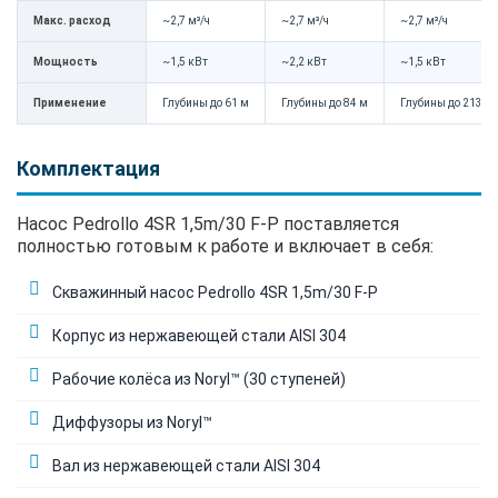
Макс. расход
~2,7 м³/ч
~2,7 м³/ч
~2,7 м³/ч
Мощность
~1,5 кВт
~2,2 кВт
~1,5 кВт
Применение
Глубины до 61 м
Глубины до 84 м
Глубины до 213 м
Комплектация
Насос Pedrollo 4SR 1,5m/30 F-P поставляется
полностью готовым к работе и включает в себя:
Скважинный насос Pedrollo 4SR 1,5m/30 F-P
Корпус из нержавеющей стали AISI 304
Рабочие колёса из Noryl™ (30 ступеней)
Диффузоры из Noryl™
Вал из нержавеющей стали AISI 304