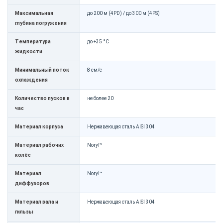
Максимальная
до 200 м (4PD) / до 300 м (4PS)
глубина погружения
Температура
до +35 °C
жидкости
Минимальный поток
8 см/с
охлаждения
Количество пусков в
не более 20
час
Материал корпуса
Нержавеющая сталь AISI 304
Материал рабочих
Noryl™
колёс
Материал
Noryl™
диффузоров
Материал вала и
Нержавеющая сталь AISI 304
гильзы