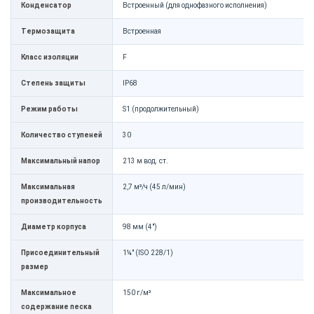
Конденсатор
Встроенный (для однофазного исполнения)
Термозащита
Встроенная
Класс изоляции
F
Степень защиты
IP68
Режим работы
S1 (продолжительный)
Количество ступеней
30
Максимальный напор
213 м вод. ст.
Максимальная
2,7 м³/ч (45 л/мин)
производительность
Диаметр корпуса
98 мм (4")
Присоединительный
1¼" (ISO 228/1)
размер
Максимальное
150 г/м³
содержание песка