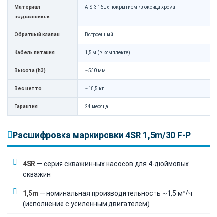
Материал
AISI 316L с покрытием из оксида хрома
подшипников
Обратный клапан
Встроенный
Кабель питания
1,5 м (в комплекте)
Высота (h3)
~550 мм
Вес нетто
~18,5 кг
Гарантия
24 месяца
Расшифровка маркировки 4SR 1,5m/30 F-P
4SR
— серия скважинных насосов для 4-дюймовых
скважин
1,5m
— номинальная производительность ~1,5 м³/ч
(исполнение с усиленным двигателем)