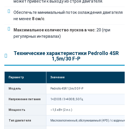
может привести к выходу из строя двигателя.
Обеспечьте минимальный поток охлаждения двигателя
не менее
8 см/с
.
Максимальное количество пусков в час:
20 (при
регулярных интервалах)
Технические характеристики Pedrollo 4SR
1,5m/30 F-P
Параметр
Значение
Модель
Pedrollo 4SR 1,5m/30 F-P
Напряжение питания
1×230 В / 3×400 В, 50 Гц
Мощность
~1,5 кВт (2 л.с.)
Тип двигателя
Маслозаполненный, обслуживаемый (4PD) / с водяным о