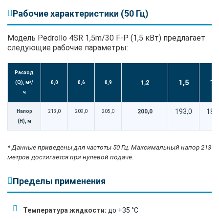
Рабочие характеристики (50 Гц)
Модель Pedrollo 4SR 1,5m/30 F-P (1,5 кВт) предлагает
следующие рабочие параметры:
Расход
1,5
1,
1,2
(Q), м³/
0,0
0,6
0,9
ч
193,0
185
200,0
Напор
213,0
209,0
205,0
(H), м
* Данные приведены для частоты 50 Гц. Максимальный напор 213
метров достигается при нулевой подаче.
Пределы применения
Температура жидкости:
до +35 °C