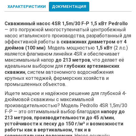
ХАРАКТЕРИСТИКИ
ДОКУМЕНТАЦИЯ
Скважинный насос 4SR 1,5m/30 F-P 1,5 кВт Pedrollo
— это погружной многоступенчатый центробежный
насос итальянского производства, разработанный для
эффективной работы в
скважинах диаметром от 4
дюймов (100 мм)
. Модель мощностью
1,5 кВт
(2 л.с.)
является флагманом линейки 4SR и обеспечивает
максимальный напор
до 213 метров
, что делает её
идеальным выбором для
глубоких артезианских
скважин
, систем автономного водоснабжения
крупных коттеджей, фермерских хозяйств и
промышленных объектов.
Ищете мощное и надёжное решение для глубокой 4-
дюймовой скважины с максимальной
производительностью? Модель Pedrollo 4SR 1,5m/30
F-P — это оптимальный выбор благодаря
напору до
213 метров
,
производительности до 45 л/мин
,
устойчивости к песку до 150 г/м³
и
возможности
работы как в вертикальном, так и в
горизонтальном положении
. Насос оснащён