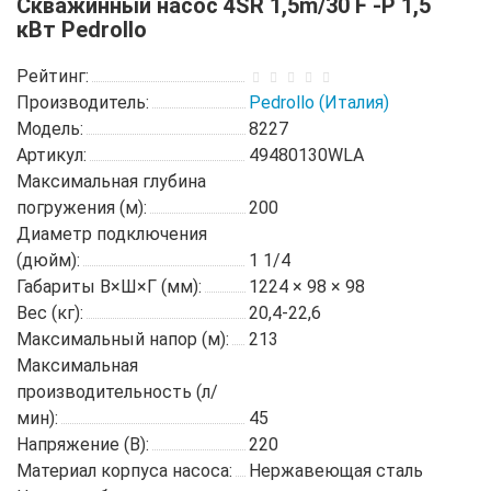
Скважинный насос 4SR 1,5m/30 F -P 1,5
кВт Pedrollo
Рейтинг:
Производитель:
Pedrollo (Италия)
Модель:
8227
Артикул:
49480130WLA
Максимальная глубина
погружения (м):
200
Диаметр подключения
(дюйм):
1 1/4
Габариты В×Ш×Г (мм):
1224 × 98 × 98
Вес (кг):
20,4-22,6
Максимальный напор (м):
213
Максимальная
производительность (л/
мин):
45
Напряжение (В):
220
Материал корпуса насоса:
Нержавеющая сталь