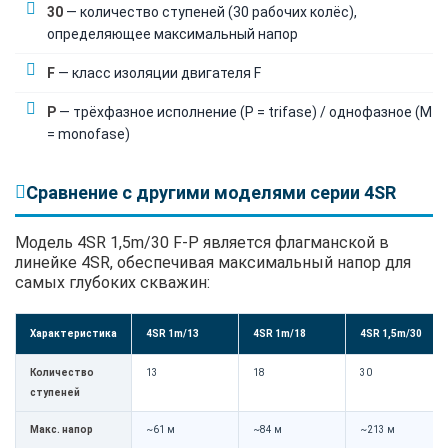
30
— количество ступеней (30 рабочих колёс),
определяющее максимальный напор
F
— класс изоляции двигателя F
P
— трёхфазное исполнение (P = trifase) / однофазное (M
= monofase)
Сравнение с другими моделями серии 4SR
Модель 4SR 1,5m/30 F-P является флагманской в
линейке 4SR, обеспечивая максимальный напор для
самых глубоких скважин:
Характеристика
4SR 1m/13
4SR 1m/18
4SR 1,5m/30
Количество
13
18
30
ступеней
Макс. напор
~61 м
~84 м
~213 м