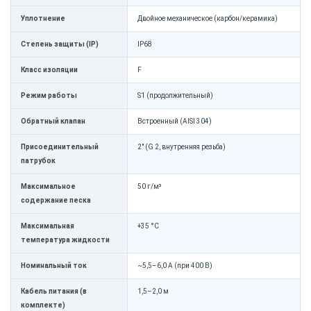
Уплотнение
Двойное механическое (карбон/керамика)
Степень защиты (IP)
IP68
Класс изоляции
F
Режим работы
S1 (продолжительный)
Обратный клапан
Встроенный (AISI 304)
Присоединительный
2" (G 2, внутренняя резьба)
патрубок
Максимальное
50 г/м³
содержание песка
Максимальная
+35 °C
температура жидкости
Номинальный ток
~5,5–6,0 А (при 400 В)
Кабель питания (в
1,5–2,0 м
комплекте)