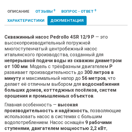
0
0
ОПИСАНИЕ
ОТЗЫВЫ
ВОПРОС - ОТВЕТ
ХАРАКТЕРИСТИКИ
ДОКУМЕНТАЦИЯ
Скважинный насос Pedrollo 4SR 12/9 P
— это
высокопроизводительный погружной
многоступенчатый центробежный насос
итальянского производства, созданный для
непрерывной подачи воды из скважин диаметром
от 100 мм
. Модель с трёхфазным двигателем
P
развивает производительность до
300 литров в
минуту
и максимальный напор до
56 метров
, что
делает её отличным выбором для
водоснабжения
больших домов, коттеджных посёлков, систем
орошения и промышленных объектов
.
Главная особенность —
высокая
производительность и надёжность
, позволяющие
использовать насос в системах с большим
водопотреблением. Насос оснащён
9 рабочими
ступенями
,
двигателем мощностью 2,2 кВт
,