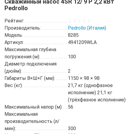
Скважинный насос 4SR 12/ 9 P 2,2 кВт
Pedrollo
Рейтинг:
Производитель:
Pedrollo (Италия)
Модель:
8285
Артикул:
4941209WLA
Максимальная глубина
погружения (м):
100
Диаметр подключения
(дюйм):
2
Габариты В×Ш×Г (мм):
1150 × 98 × 98
Вес (кг):
21,7 кг (однофазное
исполнение) 21,1 кг
(трёхфазное исполнение)
Максимальный напор (м):
56
Максимальная
производительность (л/
мин):
300