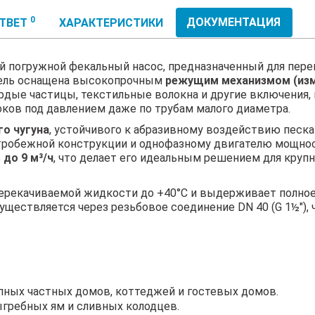
0
ДОКУМЕНТАЦИЯ
ОТВЕТ
ХАРАКТЕРИСТИКИ
 погружной фекальный насос, предназначенный для пере
дель оснащена высокопрочным
режущим механизмом (из
рдые частицы, текстильные волокна и другие включения,
ков под давлением даже по трубам малого диаметра.
о чугуна
, устойчивого к абразивному воздействию песка
нтробежной конструкции и однофазному двигателю мощнос
ь
до 9 м³/ч
, что делает его идеальным решением для круп
перекачиваемой жидкости до +40°C и выдерживает полное
существляется через резьбовое соединение DN 40 (G 1½″
пных частных домов, коттеджей и гостевых домов.
ыгребных ям и сливных колодцев.