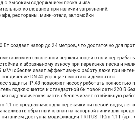
д с высоким содержанием песка и ила.
ительных котлованов при наличии загрязнений.
афе, рестораны, мини-отели, автомойки.
0 Вт создает напор до 24 метров, что достаточно для п
механизм из закаленной нержавеющей стали перерабатыв
стойчив к абразивному износу при перекачке песка и мелк
9 м³/ч обеспечивает эффективную работу даже при инте
 соединение DN 40 упрощает монтаж и демонтаж.
асс защиты IP X8 позволяет насосу работать полностью 
ель подключается к стандартной бытовой сети 220 В без
ная гидравлическая часть обеспечивает стабильную работ
Gm 1.1 не предназначен для перекачки питьевой воды, ле
анавливать обратный клапан на напорной линии для пред
 питанием доступна модификация TRITUS TIGm 1.1T (арт.