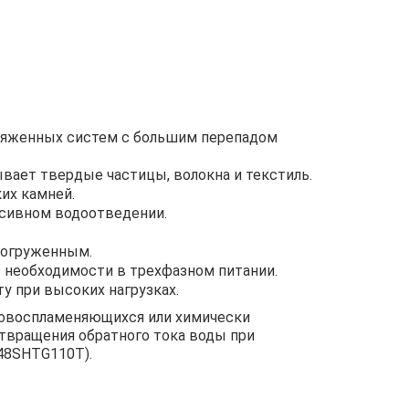
ротяженных систем с большим перепадом
ает твердые частицы, волокна и текстиль.
их камней.
нсивном водоотведении.
погруженным.
 необходимости в трехфазном питании.
у при высоких нагрузках.
гковоспламеняющихся или химически
отвращения обратного тока воды при
 48SHTG110T).