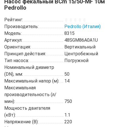
Насос фекальный BCm 15/50-MF 10м
Pedrollo
Рейтинг:
Производитель:
Pedrollo (Италия)
Модель:
8315
Артикул:
48SGM86A0A1U
Ориентация:
Вертикальный
Принцип действия:
Центробежный
Тип насоса:
Погружной
Номинальный диаметр
(DN), мм:
50
Максимальный напор (м):
14
Максимальная
производительность (л/
мин):
750
Мощность двигателя
(кВт):
1.1
Напряжение (В):
220