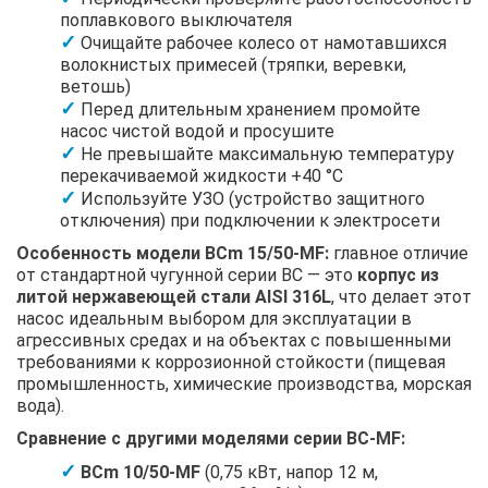
поплавкового выключателя
Очищайте рабочее колесо от намотавшихся
волокнистых примесей (тряпки, веревки,
ветошь)
Перед длительным хранением промойте
насос чистой водой и просушите
Не превышайте максимальную температуру
перекачиваемой жидкости +40 °C
Используйте УЗО (устройство защитного
отключения) при подключении к электросети
Особенность модели BCm 15/50-MF:
главное отличие
от стандартной чугунной серии BC — это
корпус из
литой нержавеющей стали AISI 316L
, что делает этот
насос идеальным выбором для эксплуатации в
агрессивных средах и на объектах с повышенными
требованиями к коррозионной стойкости (пищевая
промышленность, химические производства, морская
вода).
Сравнение с другими моделями серии BC-MF:
BCm 10/50-MF
(0,75 кВт, напор 12 м,