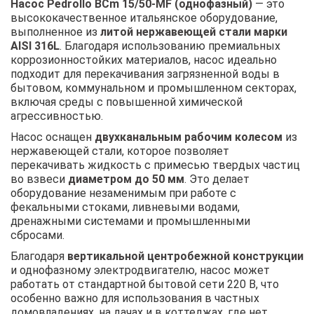
Насос Pedrollo BCm 15/50-MF (однофазный)
— это
высококачественное итальянское оборудование,
выполненное из
литой нержавеющей стали марки
AISI 316L
. Благодаря использованию премиальных
коррозионностойких материалов, насос идеально
подходит для перекачивания загрязненной воды в
бытовом, коммунальном и промышленном секторах,
включая среды с повышенной химической
агрессивностью.
Насос оснащен
двухканальным рабочим колесом
из
нержавеющей стали, которое позволяет
перекачивать жидкость с примесью твердых частиц
во взвеси
диаметром до 50 мм
. Это делает
оборудование незаменимым при работе с
фекальными стоками, ливневыми водами,
дренажными системами и промышленными
сбросами.
Благодаря
вертикальной центробежной конструкции
и однофазному электродвигателю, насос может
работать от стандартной бытовой сети 220 В, что
особенно важно для использования в частных
домовладениях, на дачах и в коттеджах, где нет