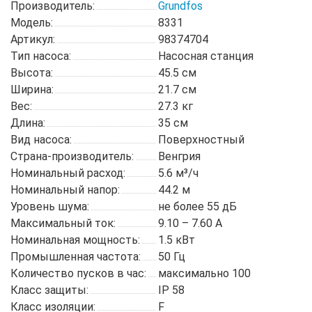
Производитель:
Grundfos
Модель:
8331
Артикул:
98374704
Тип насоса:
Насосная станция
Высота:
45.5 см
Ширина:
21.7 см
Вес:
27.3 кг
Длина:
35 см
Вид насоса:
Поверхностный
Страна-производитель:
Венгрия
Номинальный расход:
5.6 м³/ч
Номинальный напор:
44.2 м
Уровень шума:
не более 55 дБ
Максимальный ток:
9.10 – 7.60 А
Номинальная мощность:
1.5 кВт
Промышленная частота:
50 Гц
Количество пусков в час:
максимально 100
Класс защиты:
IP 58
Класс изоляции:
F