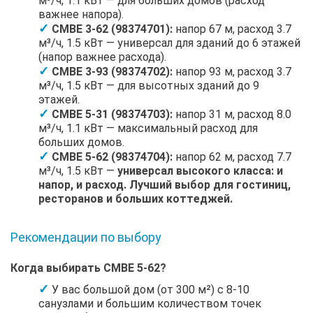
м³/ч, 1.1 кВт — для больших домов (расход
важнее напора).
CMBE 3-62 (98374701):
напор 67 м, расход 3.7
м³/ч, 1.5 кВт — универсал для зданий до 6 этажей
(напор важнее расхода).
CMBE 3-93 (98374702):
напор 93 м, расход 3.7
м³/ч, 1.5 кВт — для высотных зданий до 9
этажей.
CMBE 5-31 (98374703):
напор 31 м, расход 8.0
м³/ч, 1.1 кВт — максимальный расход для
больших домов.
CMBE 5-62 (98374704):
напор 62 м, расход 7.7
м³/ч, 1.5 кВт —
универсал высокого класса: и
напор, и расход. Лучший выбор для гостиниц,
ресторанов и больших коттеджей.
Рекомендации по выбору
Когда выбирать CMBE 5-62?
У вас большой дом (от 300 м²) с 8-10
санузлами и большим количеством точек