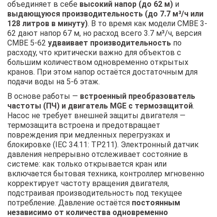
объединяет в себе
высокий напор (до 62 м)
и
выдающуюся производительность (до 7.7 м³/ч или
128 литров в минуту)
. В то время как модели CMBE 3-
62 дают напор 67 м, но расход всего 3.7 м³/ч, версия
CMBE 5-62
удваивает производительность
по
расходу, что критически важно для объектов с
большим количеством одновременно открытых
кранов. При этом напор остаётся достаточным для
подачи воды на 5-6 этаж.
В основе работы —
встроенный преобразователь
частоты (ПЧ) и двигатель MGE с термозащитой
.
Насос не требует внешней защиты двигателя —
термозащита встроена и предотвращает
повреждения при медленных перегрузках и
блокировке (IEC 34.11: TP211). Электронный датчик
давления непрерывно отслеживает состояние в
системе: как только открывается кран или
включается бытовая техника, контроллер мгновенно
корректирует частоту вращения двигателя,
подстраивая производительность под текущее
потребление. Давление остаётся
постоянным
независимо от количества одновременно